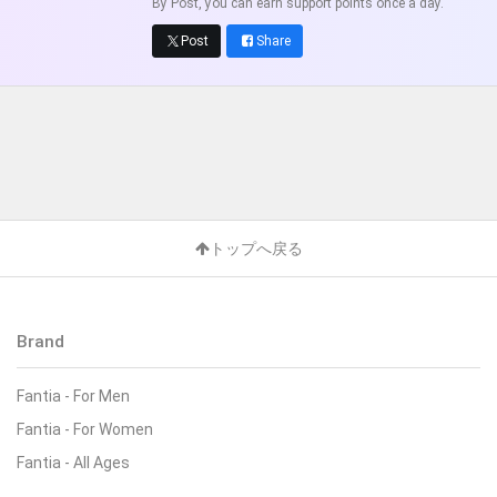
By Post, you can earn support points once a day.
Post
Share
トップへ戻る
Brand
Fantia - For Men
Fantia - For Women
Fantia - All Ages