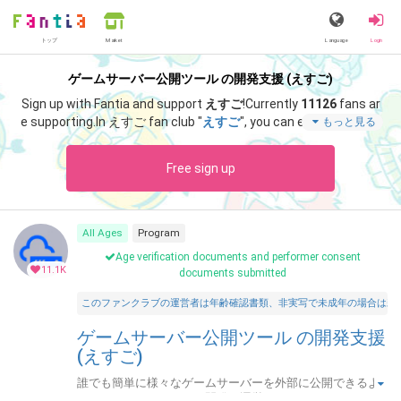
トップ
Language
Login
Market
ゲームサーバー公開ツール の開発支援 (えすご)
Sign up with Fantia and support
えすご
!
Currently
11126
fans ar
e supporting.
In えすご fan club "
えすご
", you can enjoy special c
もっと見る
ontent such as "
サポート感謝！アドレス固定化「なし」・月額
プランの招待キーです。
".
Free sign up
All Ages
Program
Age verification documents and performer consent
11.1K
documents submitted
このファンクラブの運営者は年齢確認書類、非実写で未成年の場合は親
ゲームサーバー公開ツール の開発支援
(えすご)
誰でも簡単に様々なゲームサーバーを外部に公開できるよ
うにするためのツールを開発・運営しています。