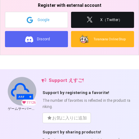
Register with external account
Google
X（Twitter）
Discord
Toranoana Online Shop
Support えすご!
Support by registering a favorite!
The number of favorites is reflected in the product ra
11126
nking.
ゲームサーバー公開ツール の開発支援
お気に入りに追加
Support by sharing products!