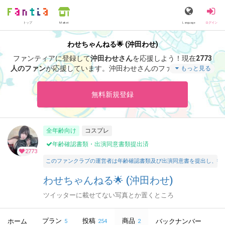
トップ
Language
ログイン
Market
わせちゃんねる🌟 (沖田わせ)
ファンティアに登録して
沖田わせさん
を応援しよう！
現在
2773
人のファン
が応援しています。
沖田わせさんのファンクラブ「
沖
もっと見る
田わせ
」では、「
7月さよなら
」などの特別なコンテンツをお楽
しみいただけます。
無料新規登録
全年齢向け
コスプレ
年齢確認書類・出演同意書類提出済
2773
このファンクラブの運営者は年齢確認書類及び出演同意書を提出し、投
わせちゃんねる🌟 (沖田わせ)
ツイッターに載せてない写真とか置くところ
プラン
投稿
商品
ホーム
バックナンバー
5
254
2