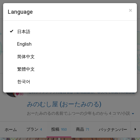
×
Language
トップ
Language
ログイン
Market
みのむし屋 (おーたみのる)
日本語
ファンティアに登録して
おーたみのるさん
を応援しよう！
現在
80
人のファン
が応援しています。
おーたみのるさんのファンクラブ
もっと見る
English
「
おーたみのる
」では、「
ガルパンキャラ誰が一番体操服が似合
うか大会第２６話
」などの特別なコンテンツをお楽しみいただけ
简体中文
無料新規登録
ます。
繁體中文
한국어
全年齢向け
漫画
年齢確認書類・出演同意書類提出済
このファンクラブの運営者は年齢確認書類、非実写で未成年の場合は親
80
みのむし屋 (おーたみのる)
おーたみのるの名前でふつーの少年ものから４コマ/小説イ
ラスト/アンソロジーと節操なく色んなものを描いていま
す。サークルみのむし屋で同人活動してます。
プラン
投稿
商品
ホーム
バックナンバー
4
950
71