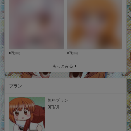
0円
0円
(
税込
)
(
税込
)
もっとみる
プラン
無料プラン
0円/月