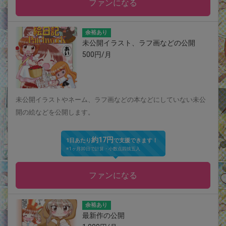
ファンになる
余裕あり
未公開イラスト、ラフ画などの公開
500円/月
未公開イラストやネーム、ラフ画などの本などにしていない未公
開の絵などを公開します。
約17円
1日あたり
で支援できます！
※1ヶ月30日で計算・小数点四捨五入
ファンになる
余裕あり
最新作の公開