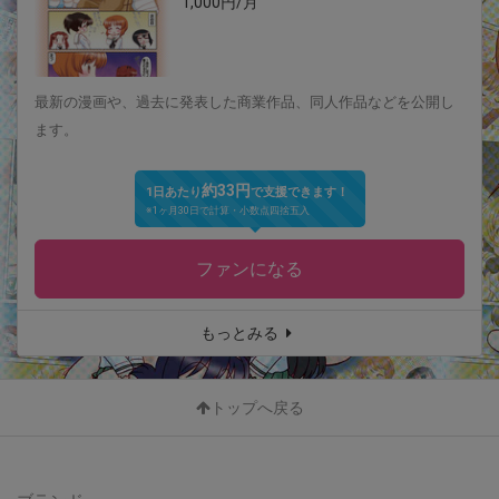
1,000円/月
最新の漫画や、過去に発表した商業作品、同人作品などを公開し
ます。
約33円
1日あたり
で支援できます！
※1ヶ月30日で計算・小数点四捨五入
ファンになる
もっとみる
トップへ戻る