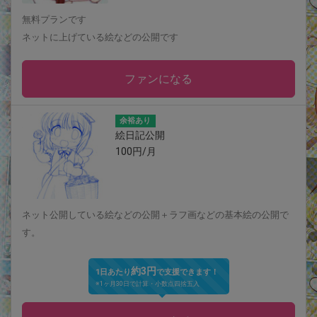
無料プランです
ネットに上げている絵などの公開です
ファンになる
余裕あり
絵日記公開
100円/月
ネット公開している絵などの公開＋ラフ画などの基本絵の公開で
す。
約3円
1日あたり
で支援できます！
※1ヶ月30日で計算・小数点四捨五入