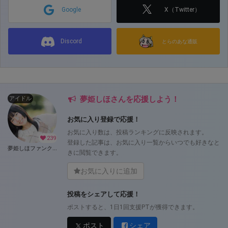
Google
X（Twitter）
Discord
とらのあな通販
夢姫しほさんを応援しよう！
アイドル
お気に入り登録で応援！
お気に入り数は、投稿ランキングに反映されます。
239
登録した記事は、お気に入り一覧からいつでも好きなと
夢姫しほファンクラブ (夢姫しほ)
きに閲覧できます。
お気に入りに追加
投稿をシェアして応援！
ポストすると、1日1回支援PTが獲得できます。
ポスト
シェア