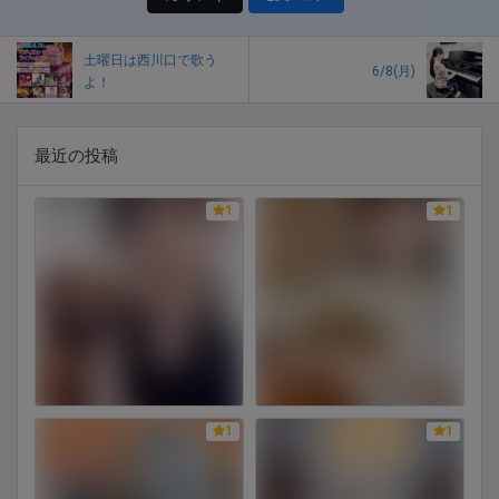
土曜日は西川口で歌う
6/8(月)
よ！
最近の投稿
1
1
1
1