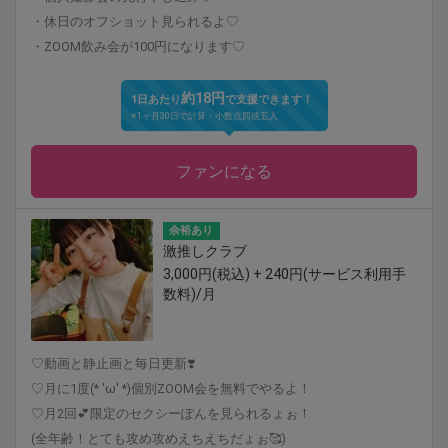
・休日のオフショット見られるよ♡
・ZOOM飲み会が100円になります♡
約18円
1日あたり
で支援できます！
※1ヶ月30日で計算・小数点四捨五入
ファンになる
余裕あり
激推しクラブ
3,000円(税込) + 240円(サービス利用手
数料)/月
♡動画と静止画と毎日更新❣️
♡月に1度(* 'ω' *)個別ZOOM会を無料でやるよ！
♡月2回︎💕︎限定のセクシーぽんを見られるょぉ！
(全年齢！とても攻め攻めえちえちだょぉ🥰)