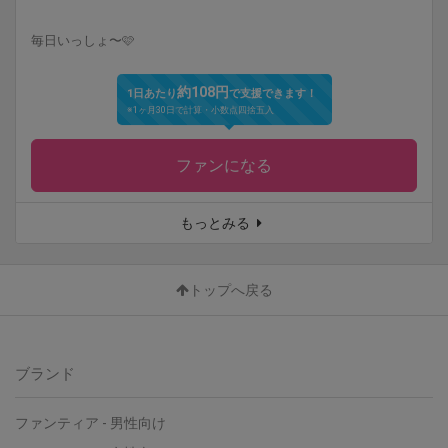
毎日いっしょ〜🩷
約108円
1日あたり
で支援できます！
※1ヶ月30日で計算・小数点四捨五入
ファンになる
もっとみる
トップへ戻る
ブランド
ファンティア
-
男性向け