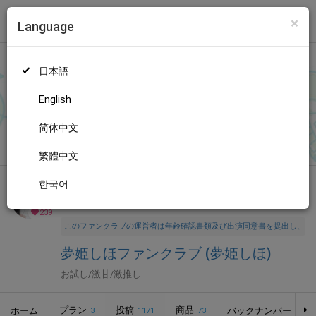
×
Language
トップ
Language
ログイン
Market
夢姫しほファンクラブ (夢姫しほ)
日本語
ファンティアに登録して
夢姫しほさん
を応援しよう！
現在
239人
のファン
が応援しています。
夢姫しほさんのファンクラブ「
夢姫
もっと見る
English
しほ
」では、「
8/6(木)
」などの特別なコンテンツをお楽しみい
ただけます。
简体中文
無料新規登録
繁體中文
한국어
全年齢向け
アイドル
年齢確認書類・出演同意書類提出済
239
このファンクラブの運営者は年齢確認書類及び出演同意書を提出し、投
夢姫しほファンクラブ (夢姫しほ)
お試し/激甘/激推し
プラン
投稿
商品
ホーム
バックナンバー
3
1171
73