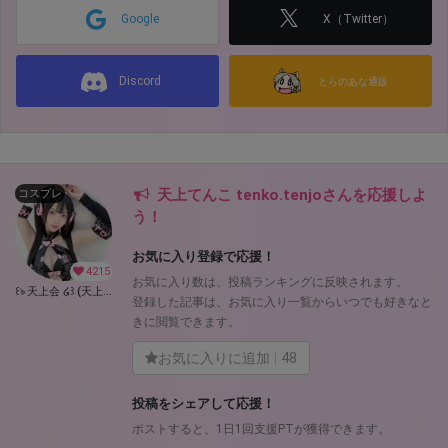
Google
X（Twitter）
Discord
とらのあな通販
天上てんこ tenko.tenjoさんを応援しよ
コスプレ
う！
お気に入り登録で応援！
4215
お気に入り数は、投稿ランキングに反映されます。
꒰ঌ 天上会 ໒꒱ (天上てんこ tenko.tenjo)
登録した記事は、お気に入り一覧からいつでも好きなと
きに閲覧できます。
お気に入りに追加
48
投稿をシェアして応援！
ポストすると、1日1回支援PTが獲得できます。