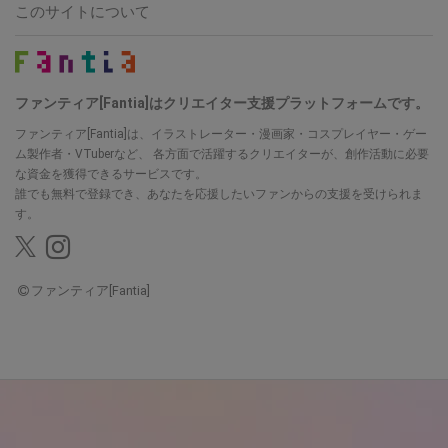
このサイトについて
ファンティア[Fantia]はクリエイター支援プラットフォームです。
ファンティア[Fantia]は、イラストレーター・漫画家・コスプレイヤー・ゲー
ム製作者・VTuberなど、
各方面で活躍するクリエイターが、創作活動に必要
な資金を獲得できるサービスです。
誰でも無料で登録でき、あなたを応援したいファンからの支援を受けられま
す。
ファンティア[Fantia]