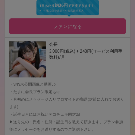
約36円
1日あたり
で支援できます！
※1ヶ月30日で計算・小数点四捨五入
ファンになる
会長
3,000円(税込) + 240円(サービス利用手
数料)/月
・SNS未公開画像と動画up
・たまに会長プラン限定もup
・月初めにメッセージ入りブロマイドの郵送(封筒に入れてお送り
ます)
・誕生日月にはお祝いデコチェキ同封💌
▶︎送り先の・氏名・住所・誕生日を教えて頂きます。プラン参加
後にメッセージをお送りするのでご返信下さい。