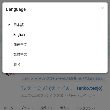
×
Language
トップ
Language
ログイン
Market
꒰ঌ 天上会 ໒꒱ (天上てんこ tenko.tenjo)
日本語
ファンティアに登録して
天上てんこ tenko.tenjoさん
を応援しよ
う！
現在
4215人のファン
が応援しています。
天上てんこ tenko.t
もっと見る
English
enjoさんのファンクラブ「
天上てんこ tenko.tenjo
」では、「
コ
ミケお品書き🐱
」などの特別なコンテンツをお楽しみいただけま
简体中文
無料新規登録
す。
繁體中文
한국어
全年齢向け
コスプレ
年齢確認書類・出演同意書類提出済
4215
このファンクラブの運営者は年齢確認書類及び出演同意書を提出し、投
꒰ঌ 天上会 ໒꒱ (天上てんこ tenko.tenjo)
天上てんこのファンクラブଘ(˵╹-╹)━☆•.,¸,.•*¯`•.,¸,.•*
プラン
投稿
商品
ホーム
バックナンバー
3
514
5