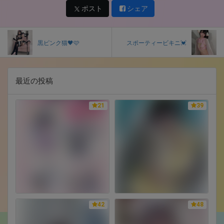
ポスト
シェア
黒ピンク猫🖤🩷
スポーティービキニ💓
最近の投稿
21
39
42
48