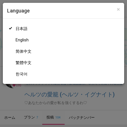
×
Language
トップ
Language
ログイン
Market
ヘルツの愛籠 (ヘルツ・イグナイト)
日本語
ファンティアに登録して
ヘルツ・イグナイトさん
を応援しよう！
現在
170人のファン
が応援しています。
ヘルツ・イグナイトさん
もっと見る
English
のファンクラブ「
ヘルツ・イグナイト
」では、「
３０００応援コ
ース「カレンダーオリジナル画像」「活動支援お礼ボイス」202
简体中文
無料新規登録
6年7月
」などの特別なコンテンツをお楽しみいただけます。
繁體中文
한국어
全年齢向け
VTuber
年齢確認書類・出演同意書類提出済
このファンクラブの運営者は年齢確認書類、非実写で未成年の場合は親
170
ヘルツの愛籠 (ヘルツ・イグナイト)
♡あなたからの愛が私を強くするわ♡
プラン
投稿
ホーム
バックナンバー
7
104