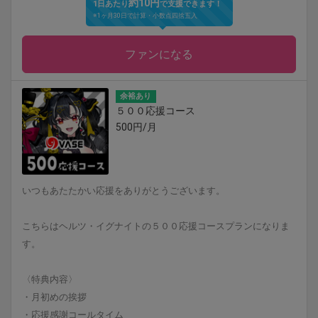
約10円
1日あたり
で支援できます！
※1ヶ月30日で計算・小数点四捨五入
ファンになる
余裕あり
５００応援コース
500円/月
いつもあたたかい応援をありがとうございます。
こちらはヘルツ・イグナイトの５００応援コースプランになりま
す。
〈特典内容〉
・月初めの挨拶
・応援感謝コールタイム