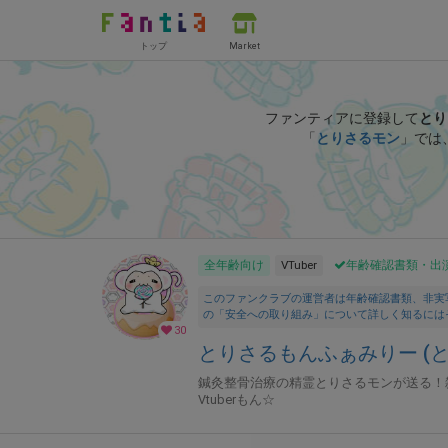
トップ
Market
ファンティアに登録して
とり
「
とりさるモン
」では
全年齢向け
VTuber
年齢確認書類・出
このファンクラブの運営者は年齢確認書類、非実
の「安全への取り組み」について詳しく知るには
30
とりさるもんふぁみりー (
鍼灸整骨治療の精霊とりさるモンが送る！
Vtuberもん☆