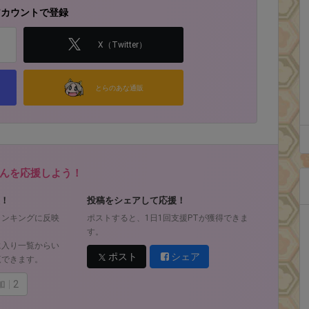
アカウントで登録
X（Twitter）
とらのあな通販
んを応援しよう！
！
投稿をシェアして応援！
ランキングに反映
ポストすると、1日1回支援PTが獲得できま
す。
に入り一覧からい
ポスト
シェア
覧できます。
加
2