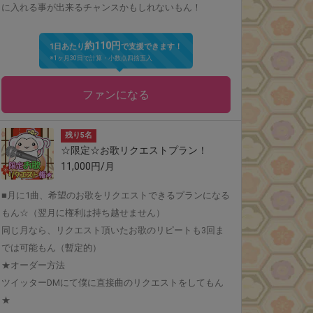
に入れる事が出来るチャンスかもしれないもん！
約110円
1日あたり
で支援できます！
※1ヶ月30日で計算・小数点四捨五入
ファンになる
残り5名
☆限定☆お歌リクエストプラン！
11,000円/月
■月に1曲、希望のお歌をリクエストできるプランになる
もん☆（翌月に権利は持ち越せません）
同じ月なら、リクエスト頂いたお歌のリピートも3回ま
では可能もん（暫定的）
★オーダー方法
ツイッターDMにて僕に直接曲のリクエストをしてもん
★