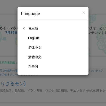
×
Language
とりさるもんふぁみりー (とりさるモン)
さるモンさん
を応援しよう！
現在
30人のファン
が応援しています。
と
日本語
、「
7月24日･第101回秘密のもぐもぐ会☆
」などの特別なコンテンツを
English
無料新規登録
简体中文
繁體中文
演同意書類提出済
한국어
写で未成年の場合は親権者または保護者の同意書を提出しています。また、ファンティア
そのままクリックしてください。
とりさるモン)
雑談配信、歌配信、ドラマ考察、体のお悩み相談、等エンタメ×体の知識をお