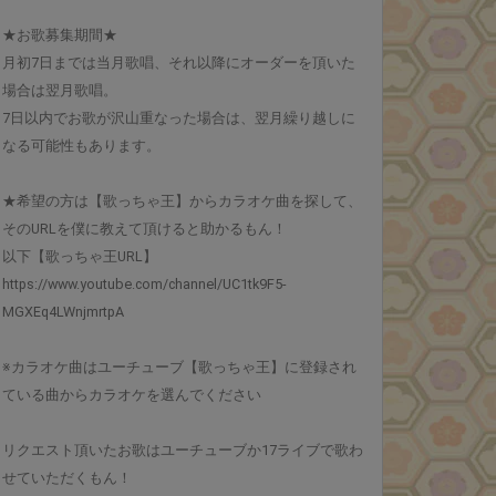
★お歌募集期間★
月初7日までは当月歌唱、それ以降にオーダーを頂いた
場合は翌月歌唱。
7日以内でお歌が沢山重なった場合は、翌月繰り越しに
なる可能性もあります。
★希望の方は【歌っちゃ王】からカラオケ曲を探して、
そのURLを僕に教えて頂けると助かるもん！
以下【歌っちゃ王URL】
https://www.youtube.com/channel/UC1tk9F5-
MGXEq4LWnjmrtpA
※カラオケ曲はユーチューブ【歌っちゃ王】に登録され
ている曲からカラオケを選んでください
リクエスト頂いたお歌はユーチューブか17ライブで歌わ
せていただくもん！