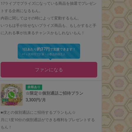
17ライブでプライズになっている商品を抽選でプレゼン
トする企画になるもん。
内容に関してはその時によって変動するもん。
いつもは手が出せないプライズ商品も、もしかすると手
に入れる事が出来るチャンスかもしれないもん！
約37円
1日あたり
で支援できます！
※1ヶ月30日で計算・小数点四捨五入
ファンになる
余裕あり
☆限定☆個別通話ご招待プラン
3,300円/月
■僕との個別通話にご招待するプランもん☆
月に1度10分の個別通話ができる権利をプレゼントする
もん！