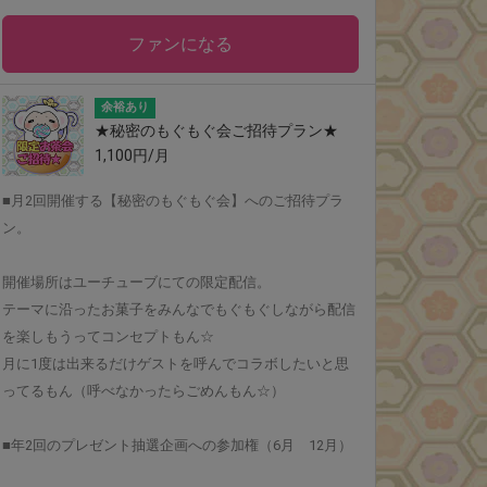
ファンになる
余裕あり
★秘密のもぐもぐ会ご招待プラン★
1,100円/月
■月2回開催する【秘密のもぐもぐ会】へのご招待プラ
ン。
開催場所はユーチューブにての限定配信。
テーマに沿ったお菓子をみんなでもぐもぐしながら配信
を楽しもうってコンセプトもん☆
月に1度は出来るだけゲストを呼んでコラボしたいと思
ってるもん（呼べなかったらごめんもん☆）
■年2回のプレゼント抽選企画への参加権（6月 12月）