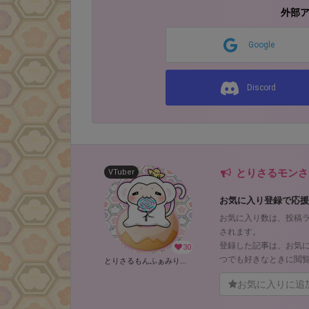
外部
Google
Discord
とりさるモンさ
VTuber
お気に入り登録で応援
お気に入り数は、投稿
されます。
登録した記事は、お気
30
つでも好きなときに閲
とりさるもんふぁみりー (とりさるモン)
お気に入りに追