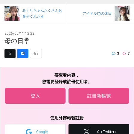
みくりちゃんたくさんお
アイドル(?)の休日
菓子くれた🍏
2026/05/11 12:22
母の日💐
3
7
3
要查看內容，
您需要登錄或註冊使用者。
登入
註冊新帳號
使用外部帳號註冊
Google
X（Twitter）