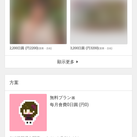
2,200日圓 (円2200)
3,200日圓 (円3200)
(
運費・含稅
)
(
運費・含稅
)
顯示更多
方案
無料プラン🎀
每月會費0日圓 (円0)