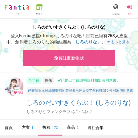
トップ
Language
登入
Market
しろのだいすきくらぶ！ (しろのりな)
登入Fantia應援strong>しろのりな吧！
目前已經有
253人
應援
中。
創作者しろのりな的粉絲團為「
しろのりな
」、當中含有「
あ
もっと見る
りがとう！🎀
」等非常獨特的內容滿足您的視覺感官享受。
免費註冊新帳號
全年齡
偶像
已提出年齡證明資料和出演同意書。
已確認過本粉絲俱樂部的管理者已經提交了年齡確認文件和出演同意書，並聲明所有投稿者和參與者
253
しろのだいすきくらぶ！ (しろのりな)
しろのりなファンクラブ૮(˶ᵔ ᵕ ᵔ˶)ა♡
方案
投稿
商品
首頁
過往合集
1
172
2