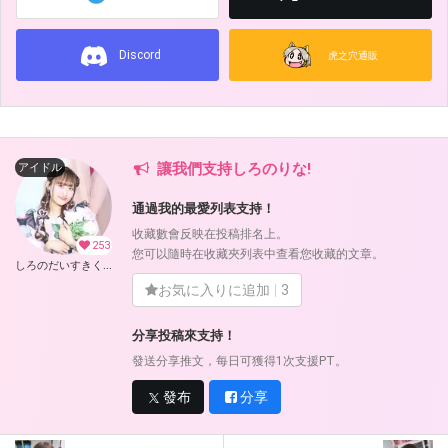
Discord
虎之穴通販
讓我們支持しろのりな!
アイドル
通過我的最愛列表支持！
收藏數會反映在投稿排名上。
253
您可以隨時在收藏夾列表中查看您收藏的文章。
しろのだいすきくらぶ！ (しろのりな)
お気に入りに追加
3
分享投稿來支持！
發送分享推文，每日可獲得1次支援PT。
發布
分享