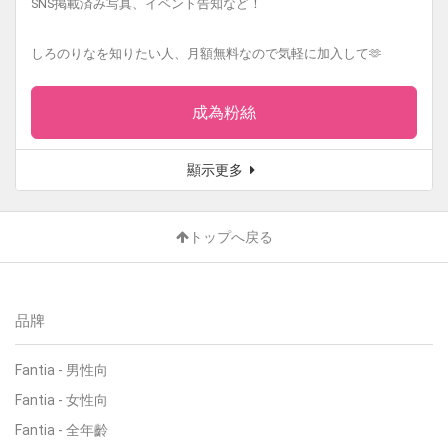
SNS掲載済み写真、イベント告知など！
しろのりなを知りたい人、月額無料なので気軽に加入して🫶
成為粉絲
顯示更多
トップへ戻る
品牌
Fantia
-
男性向
Fantia
-
女性向
Fantia
-
全年齡