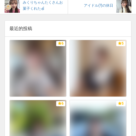
みくりちゃんたくさんお
アイドル(?)の休日
菓子くれた🍏
最近的投稿
6
5
6
5