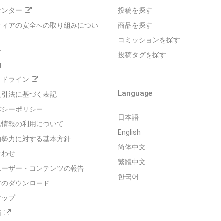
センター
投稿を探す
ティアの安全への取り組みについ
商品を探す
コミッションを探す
要
投稿タグを探す
約
イドライン
Language
取引法に基づく表記
バシーポリシー
日本語
信情報の利用について
English
的勢力に対する基本方針
简体中文
合わせ
繁體中文
ユーザー・コンテンツの報告
한국어
材のダウンロード
マップ
箱