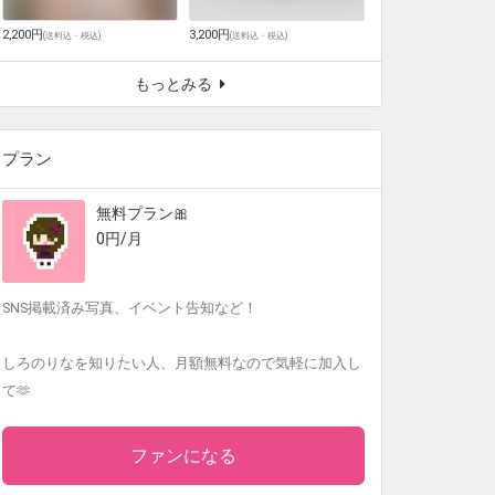
2,200円
3,200円
(
送料込・税込
)
(
送料込・税込
)
もっとみる
プラン
無料プラン🎀
0円/月
SNS掲載済み写真、イベント告知など！
しろのりなを知りたい人、月額無料なので気軽に加入し
て🫶
ファンになる