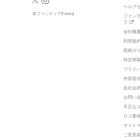
ヘルプ
ファンティア[Fantia]
ファン
て
会社概
利用規
投稿ガ
特定商
プライ
外部送
反社会
お問い
不正な
ロゴ素
サイト
ご意見