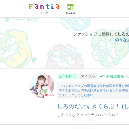
トップ
Market
ファンティアに登録して
しろ
のりな
全年齢向け
アイドル
年齢確認書類・
このファンクラブの運営者は年齢確認書類及び出
演する全ての出演者の同意を得ていることを表明
255
まクリックしてください。
しろのだいすきくらぶ！ (し
しろのりなファンクラブ૮(˶ᵔ ᵕ ᵔ˶)ა♡