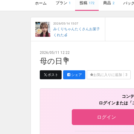
プラン
投稿
商品
ホーム
バッ
1
172
2
2026/05/14 15:07
みくりちゃんたくさんお菓子
くれた🍏
2026/05/11 12:22
母の日💐
ポスト
シェア
お気に入りに追加
3
コン
ログインまたは「
ログイン