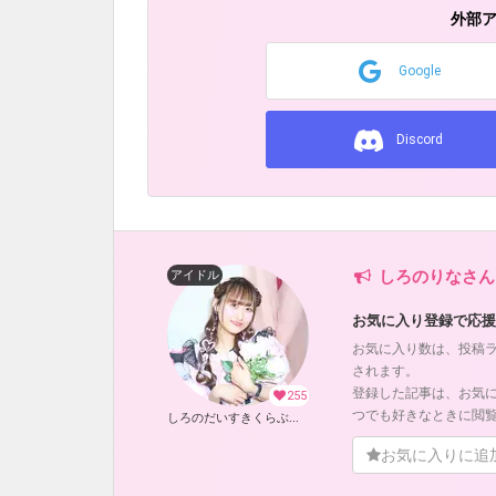
外部
Google
Discord
しろのりなさん
アイドル
お気に入り登録で応援
お気に入り数は、投稿
されます。
登録した記事は、お気
255
つでも好きなときに閲
しろのだいすきくらぶ！ (しろのりな)
お気に入りに追