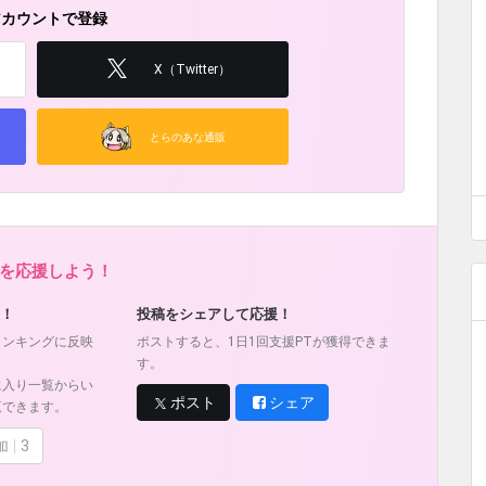
アカウントで登録
X（Twitter）
とらのあな通販
を応援しよう！
！
投稿をシェアして応援！
ランキングに反映
ポストすると、1日1回支援PTが獲得できま
す。
に入り一覧からい
ポスト
シェア
覧できます。
加
3