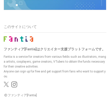
このサイトについて
ファンティア[Fantia]はクリエイター支援プラットフォームです。
Fantia is a service for creators from various fields such as illustrators, mang
a artists, cosplayers, game creators, VTubers
to obtain the funds necessary
for their creative activities.
Anyone can sign up for free and get support from fans who want to support y
ou.
ファンティア[Fantia]