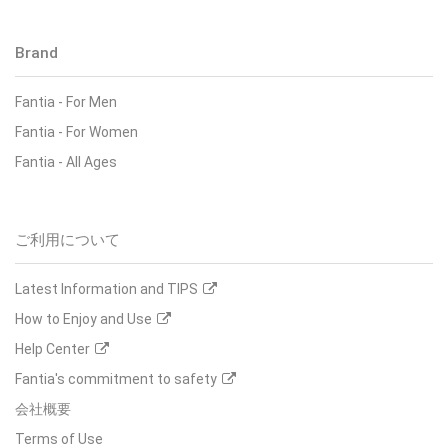
Brand
Fantia
-
For Men
Fantia
-
For Women
Fantia
-
All Ages
ご利用について
Latest Information and TIPS
How to Enjoy and Use
Help Center
Fantia's commitment to safety
会社概要
Terms of Use