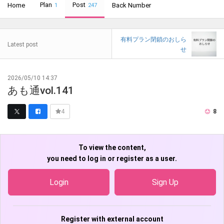
Plan
Post
Home
Back Number
1
247
有料プラン閉鎖のおしら
Latest post
せ
2026/05/10 14:37
あも通vol.141
8
4
To view the content,
you need to log in or register as a user.
Login
Sign Up
Register with external account