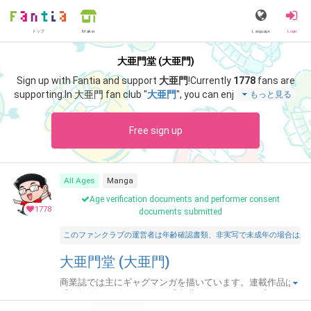
トップ
Language
Login
Market
大亜門堂 (大亜門)
Sign up with Fantia and support
大亜門
!
Currently
1778
fans are
supporting.
In 大亜門 fan club "
大亜門
", you can enjoy special con
もっと見る
tent such as "
【キャラクター図鑑】阿久津宏海
".
Free sign up
All Ages
Manga
Age verification documents and performer consent
1778
documents submitted
このファンクラブの運営者は年齢確認書類、非実写で未成年の場合は親
大亜門堂 (大亜門)
商業誌では主にギャグマンガを描いています。連載作品は
「無敵鉄姫スピンちゃん」「太臓もて王サーガ」「わたし
はキャワワワ!!」「大亜門のドンときいてみよう！」