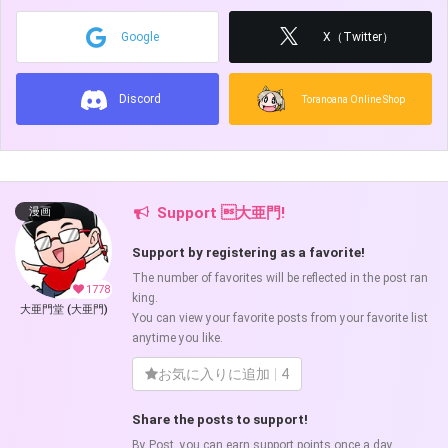
Google
X（Twitter）
Discord
Toranoana Online Shop
Support 大亜門!
漫画
Support by registering as a favorite!
The number of favorites will be reflected in the post ran
1778
king.
大亜門堂 (大亜門)
You can view your favorite posts from your favorite list
anytime you like.
お気に入りに追加
4
Share the posts to support!
By Post, you can earn support points once a day.