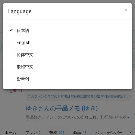
×
Language
トップ
Language
ログイン
Market
ゆきさんの手品メモ (ゆき)
日本語
ファンティアに登録して
ゆきさん
を応援しよう！
現在
111人のフ
ァン
が応援しています。
ゆきさんのファンクラブ「
ゆき
」では、
もっと見る
English
「
【お知らせ】Modern Magic 日本語版 第1巻 刊行しました
」な
どの特別なコンテンツをお楽しみいただけます。
简体中文
無料新規登録
繁體中文
한국어
全年齢向け
アート・デザイン
年齢確認書類・出演同意書類提出済
111
このファンクラブの運営者は年齢確認書類及び出演同意書を提出し、投
ゆきさんの手品メモ (ゆき)
手品好き。マジックについてのあれこれ。刊行前の本の内
容を載せたりとか。
プラン
投稿
商品
ホーム
バックナンバー
2
376
43