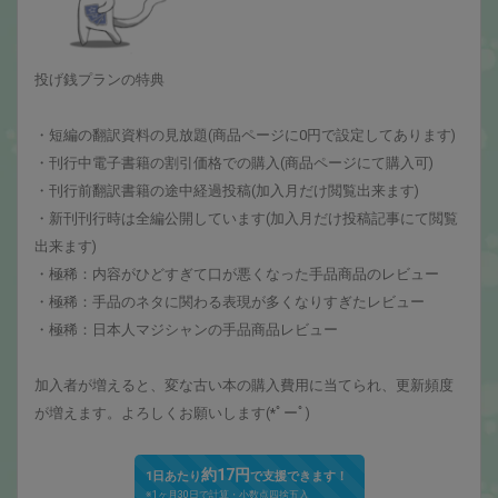
投げ銭プランの特典
・短編の翻訳資料の見放題(商品ページに0円で設定してあります)
・刊行中電子書籍の割引価格での購入(商品ページにて購入可)
・刊行前翻訳書籍の途中経過投稿(加入月だけ閲覧出来ます)
・新刊刊行時は全編公開しています(加入月だけ投稿記事にて閲覧
出来ます)
・極稀：内容がひどすぎて口が悪くなった手品商品のレビュー
・極稀：手品のネタに関わる表現が多くなりすぎたレビュー
・極稀：日本人マジシャンの手品商品レビュー
加入者が増えると、変な古い本の購入費用に当てられ、更新頻度
が増えます。よろしくお願いします(*ﾟーﾟ)
約17円
1日あたり
で支援できます！
※1ヶ月30日で計算・小数点四捨五入