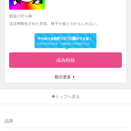
部室の守り神
ほぼ神格化された存在。椅子が金ピカかもしれない。
約167日圓
平均每日僅需
即可支援！
※單月以30日計算・小數點以下採四捨五入法
成為粉絲
顯示更多
トップへ戻る
品牌