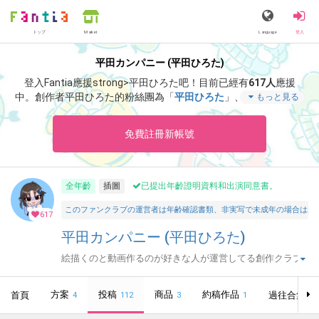
トップ
Language
登入
Market
平田カンパニー (平田ひろた)
登入Fantia應援strong>平田ひろた吧！
目前已經有
617人
應援
中。
創作者平田ひろた的粉絲團為「
平田ひろた
」、當中含有「
暑
もっと見る
中見舞いイラストてるてるちゃん
」等非常獨特的內容滿足您的視
覺感官享受。
免費註冊新帳號
全年齡
插圖
已提出年齡證明資料和出演同意書。
このファンクラブの運営者は年齢確認書類、非実写で未成年の場合は親
617
平田カンパニー (平田ひろた)
絵描くのと動画作るのが好きな人が運営してる創作クラブ
です
方案
投稿
商品
約稿作品
首頁
過往合集
4
112
3
1