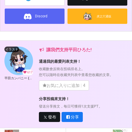
Discord
虎之穴通販
讓我們支持平田ひろた!
イラスト
通過我的最愛列表支持！
收藏數會反映在投稿排名上。
617
您可以隨時在收藏夾列表中查看您收藏的文章。
平田カンパニー (平田ひろた)
お気に入りに追加
4
分享投稿來支持！
發送分享推文，每日可獲得1次支援PT。
發布
分享