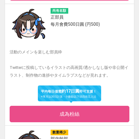
尚有名額
正部員
每月會費500日圓 (円500)
活動のメインを楽しむ部員枠
Twitterに投稿しているイラストの高画質/透かしなし版や非公開イ
ラスト、制作物の進捗やタイムラプスなどが見れます。
約17日圓
平均每日僅需
即可支援！
※單月以30日計算・小數點以下採四捨五入法
成為粉絲
數量稀少
部内幹部