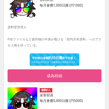
每月會費1,000日圓 (円1000)
資料室管理人
PSDファイルなど創作物の中身が覗ける「部内共有資料」へのアク
セス権を持っている。
約33日圓
平均每日僅需
即可支援！
※單月以30日計算・小數點以下採四捨五入法
成為粉絲
僅剩5人
栄誉部員
每月會費5,000日圓 (円5000)