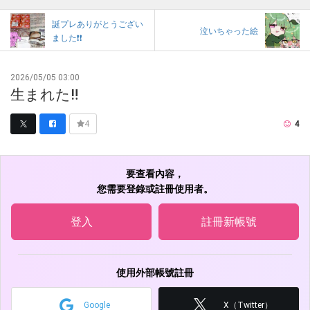
誕プレありがとうござい
泣いちゃった絵
ました❗❗
2026/05/05 03:00
生まれた‼️
4
4
要查看內容，
您需要登錄或註冊使用者。
登入
註冊新帳號
使用外部帳號註冊
Google
X（Twitter）