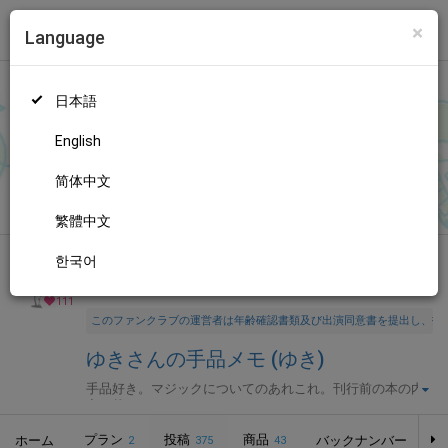
×
Language
トップ
Language
ログイン
Market
ゆきさんの手品メモ (ゆき)
日本語
ファンティアに登録して
ゆきさん
を応援しよう！
現在
111人のフ
ァン
が応援しています。
ゆきさんのファンクラブ「
ゆき
」では、
もっと見る
English
「
ダイアリー・トリックのやり方
」などの特別なコンテンツをお
楽しみいただけます。
简体中文
無料新規登録
繁體中文
한국어
全年齢向け
アート・デザイン
年齢確認書類・出演同意書類提出済
111
このファンクラブの運営者は年齢確認書類及び出演同意書を提出し、投
ゆきさんの手品メモ (ゆき)
手品好き。マジックについてのあれこれ。刊行前の本の内
容を載せたりとか。
プラン
投稿
商品
ホーム
バックナンバー
2
375
43