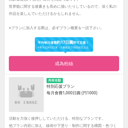
世界観に関する後書きも長めに描いたりしているので、深く私の
作品を楽しんでいただけるかもしれません。
※プランに加入する際は、必ずプラン概要を一読下さい。
約17日圓
平均每日僅需
即可支援！
※單月以30日計算・小數點以下採四捨五入法
成為粉絲
尚有名額
特別応援プラン
每月會費1,000日圓 (円1000)
活動を力強く後押ししていただける、特別なプランです。
他プラン内容に加え、線画や下塗り・制作に関する構図・色づく