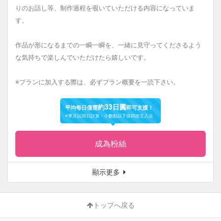
りのお話し等、制作過程を覗いていただける内容になっていま
す。
作品が形になるまでの一瞬一瞬を、一緒に見守ってくださるよう
な気持ちで楽しんでいただけたら嬉しいです。
※プランに加入する際は、必ずプラン概要を一読下さい。
約33日圓
平均每日僅需
即可支援！
※單月以30日計算・小數點以下採四捨五入法
成為粉絲
顯示更多
トップへ戻る