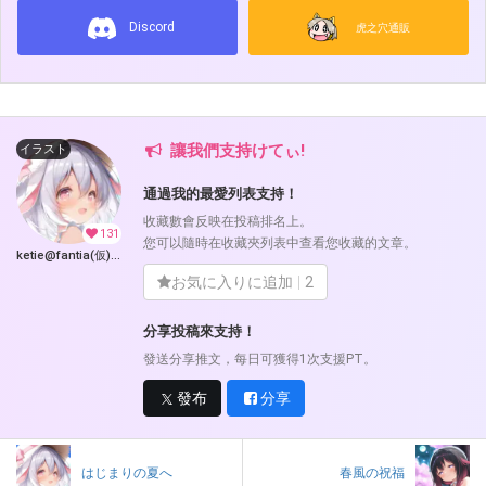
Discord
虎之穴通販
讓我們支持けてぃ!
イラスト
通過我的最愛列表支持！
收藏數會反映在投稿排名上。
131
您可以隨時在收藏夾列表中查看您收藏的文章。
ketie@fantia(仮) (けてぃ)
お気に入りに追加
2
分享投稿來支持！
發送分享推文，每日可獲得1次支援PT。
發布
分享
はじまりの夏へ
春風の祝福