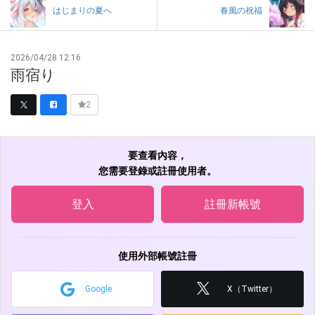
はじまりの夏へ
春風の祝福
2026/04/28 12:16
雨宿り
2
要查看內容，
您需要登錄或註冊使用者。
登入
註冊新帳號
使用外部帳號註冊
Google
X（Twitter）