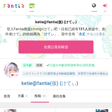
トップ
Language
登入
Market
ketie@fantia(仮) (けてぃ)
登入Fantia應援strong>けてぃ吧！
目前已經有
131人
應援中。
創
作者けてぃ的粉絲團為「
けてぃ
」、當中含有「
永遠へ刻む刹那の
もっと見る
煌き
」等非常獨特的內容滿足您的視覺感官享受。
免費註冊新帳號
全年齡
插圖
已提出年齡證明資料和出演同意書。
このファンクラブの運営者は年齢確認書類、非実写で未成年の場合は親
131
ketie@fantia(仮) (けてぃ)
方案
投稿
首頁
過往合集
3
13