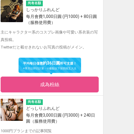
尚有名額
しっかりふれんど
每月會費1,000日圓 (円1000) + 80日圓
（服務使用費）
主にキャラクター系のコスプレ画像や可愛い系衣装の写
真投稿。
Twitterだと載せきれないお写真の投稿がメイン。
約36日圓
平均每日僅需
即可支援！
※單月以30日計算・小數點以下採四捨五入法
成為粉絲
尚有名額
どっしりふれんど
每月會費3,000日圓 (円3000) + 240日
圓（服務使用費）
1000円プランまでの記事閲覧