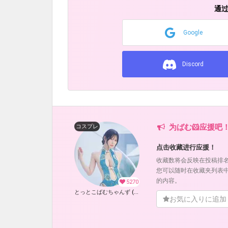
通
Google
Discord
为ばむ🐹应援吧
コスプレ
点击收藏进行应援！
收藏数将会反映在投稿排
您可以随时在收藏夹列表
的内容。
5270
とっとこばむちゃんず (ばむ🐹)
お気に入りに追加