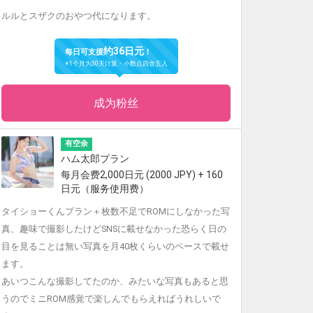
ルルとスザクのおやつ代になります。
约36日元
每日可支援
！
※1个月为30天计算・小数点四舍五入
成为粉丝
有空余
ハム太郎プラン
每月会费2,000日元 (2000 JPY) + 160
日元（服务使用费）
タイショーくんプラン＋枚数不足でROMにしなかった写
真、趣味で撮影したけどSNSに載せなかった恐らく日の
目を見ることは無い写真を月40枚くらいのペースで載せ
ます。
あいつこんな撮影してたのか、みたいな写真もあると思
うのでミニROM感覚で楽しんでもらえればうれしいで