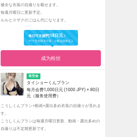
健全な衣装の自撮りを載せます。
毎週月曜日に更新予定。
ルルとスザクのごはん代になります。
约18日元
每日可支援
！
※1个月为30天计算・小数点四舍五入
成为粉丝
有空余
タイショーくんプラン
每月会费1,000日元 (1000 JPY) + 80日
元（服务使用费）
こうしくんプラン+動画+露出多め衣装の自撮りが見れま
す。
こうしくんプランは毎週月曜日更新、動画・露出多めの
自撮りは不定期更新です。