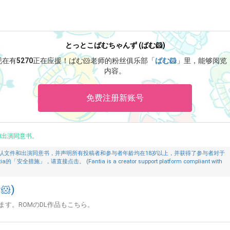
とっとこばむちゃんず (ばむ🐹)
现在有
5270
正在应援！
ばむ🐹老师的粉丝俱乐部「
ばむ🐹
」里，能够阅览
内容。
免费注册新账号
和出演同意书。
认文件和出演同意书，并声明所有投稿者和参与者年龄均在18岁以上，并获得了参与者对于
」，请直接点击。 (Fantia is a creator support platform compliant with
)
す。ROMのDL作品もこちら。