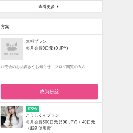
查看更多
方案
無料プラン
每月会费0日元 (0 JPY)
即売会のお品書きやお知らせ、ブログ閲覧のみ🍐
成为粉丝
有空余
こうしくんプラン
每月会费500日元 (500 JPY) + 40日元
（服务使用费）