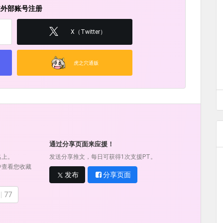
过外部账号注册
X（Twitter）
虎之穴通贩
！
通过分享页面来应援！
名上。
发送分享推文，每日可获得1次支援PT。
中查看您收藏
发布
分享页面
77