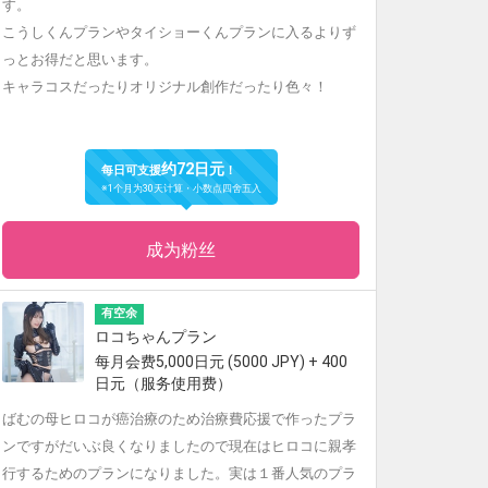
す。
こうしくんプランやタイショーくんプランに入るよりず
っとお得だと思います。
キャラコスだったりオリジナル創作だったり色々！
约72日元
每日可支援
！
※1个月为30天计算・小数点四舍五入
成为粉丝
有空余
ロコちゃんプラン
每月会费5,000日元 (5000 JPY) + 400
日元（服务使用费）
ばむの母ヒロコが癌治療のため治療費応援で作ったプラ
ンですがだいぶ良くなりましたので現在はヒロコに親孝
行するためのプランになりました。実は１番人気のプラ