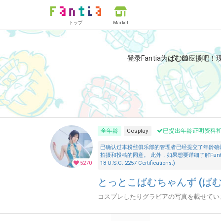
トップ
Market
登录Fantia为
ばむ🐹
应援吧！
全年龄
Cosplay
已提出年龄证明资料
已确认过本粉丝俱乐部的管理者已经提交了年龄确
拍摄和投稿的同意。 此外，如果想要详细了解Fantia的「安全措施
5270
18 U.S.C. 2257 Certifications.)
とっとこばむちゃんず (ばむ
コスプレしたりグラビアの写真を載せていま