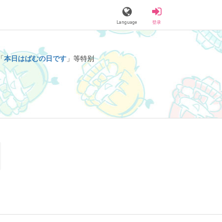
Language
登录
「
本日はばむの日です
」等特别