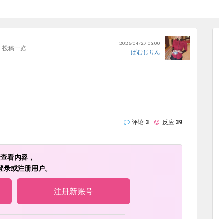
2026/04/27 03:00
投稿一览
ばむじりん
评论
3
反应
39
要查看内容，
登录或注册用户。
注册新账号