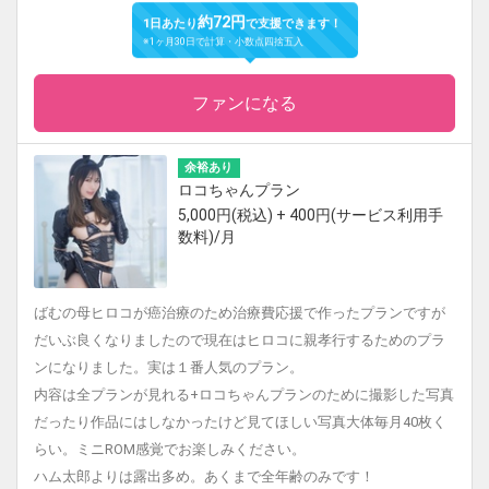
約72円
1日あたり
で支援できます！
※1ヶ月30日で計算・小数点四捨五入
ファンになる
余裕あり
ロコちゃんプラン
5,000円(税込) + 400円(サービス利用手
数料)/月
ばむの母ヒロコが癌治療のため治療費応援で作ったプランですが
だいぶ良くなりましたので現在はヒロコに親孝行するためのプラ
ンになりました。実は１番人気のプラン。
内容は全プランが見れる+‪ロコちゃんプランのために撮影した写真
だったり作品にはしなかったけど見てほしい写真大体毎月40枚く
らい。ミニROM感覚でお楽しみください。
ハム太郎よりは露出多め。あくまで全年齢のみです！