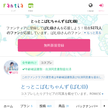
トップ
Language
ログイン
Market
とっとこばむちゃんず (ばむ🐹)
ファンティアに登録して
ばむ🐹さん
を応援しよう！
現在
5272人
のファン
が応援しています。
ばむ🐹さんのファンクラブ「
ばむ
もっと見る
🐹
」では、「
本日はばむの日です
」などの特別なコンテンツをお
楽しみいただけます。
無料新規登録
全年齢向け
コスプレ
年齢確認書類・出演同意書類提出済
5272
このファンクラブの運営者は年齢確認書類及び出演同意書を提出し、投
とっとこばむちゃんず (ばむ🐹)
コスプレしたりグラビアの写真を載せています。ROMのDL
作品もこちら。
プラン
投稿
商品
ホーム
バックナンバー
5
469
31