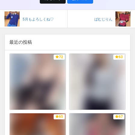
5月もよろしくね♡
ばむじりん
最近の投稿
72
63
65
67