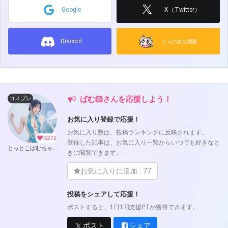
Google
X（Twitter）
Discord
とらのあな通販
ばむ🐹さんを応援しよう！
コスプレ
お気に入り登録で応援！
お気に入り数は、投稿ランキングに反映されます。
5272
登録した記事は、お気に入り一覧からいつでも好きなと
とっとこばむちゃんず (ばむ🐹)
きに閲覧できます。
お気に入りに追加
77
投稿をシェアして応援！
ポストすると、1日1回支援PTが獲得できます。
ポスト
シェア