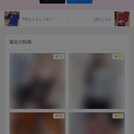
5月もよろしくね♡
ばむじりん
最近の投稿
72
63
65
67