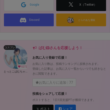
Google
X（Twitter）
Discord
とらのあな通販
ばむ🐹さんを応援しよう！
コスプレ
お気に入り登録で応援！
お気に入り数は、投稿ランキングに反映されます。
5272
登録した記事は、お気に入り一覧からいつでも好きなと
とっとこばむちゃんず (ばむ🐹)
きに閲覧できます。
お気に入りに追加
77
投稿をシェアして応援！
ポストすると、1日1回支援PTが獲得できます。
ポスト
シェア