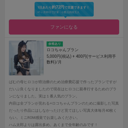
約72円
1日あたり
で支援できます！
※1ヶ月30日で計算・小数点四捨五入
ファンになる
余裕あり
ロコちゃんプラン
5,000円(税込) + 400円(サービス利用手
数料)/月
ばむの母ヒロコが癌治療のため治療費応援で作ったプランですが
だいぶ良くなりましたので現在はヒロコに親孝行するためのプラ
ンになりました。実は１番人気のプラン。
内容は全プランが見れる+‪ロコちゃんプランのために撮影した写真
だったり作品にはしなかったけど見てほしい写真大体毎月40枚く
らい。ミニROM感覚でお楽しみください。
ハム太郎よりは露出多め。あくまで全年齢のみです！