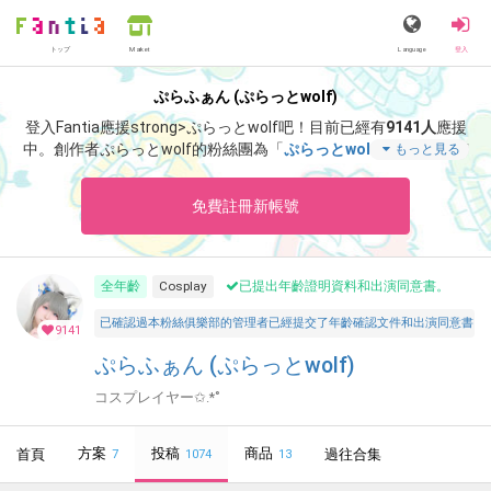
トップ
Language
登入
Market
ぷらふぁん (ぷらっとwolf)
登入Fantia應援strong>ぷらっとwolf吧！
目前已經有
9141人
應援
中。
創作者ぷらっとwolf的粉絲團為「
ぷらっとwolf
」、當中含有
もっと見る
「
夏は和服！もっと見て欲しい！お腹出しのあの和服です！👘 ̖́-‬
🎐🩵
」等非常獨特的內容滿足您的視覺感官享受。
免費註冊新帳號
全年齡
Cosplay
已提出年齡證明資料和出演同意書。
已確認過本粉絲俱樂部的管理者已經提交了年齡確認文件和出演同意書，並聲明所有投稿者和參與者
9141
ぷらふぁん (ぷらっとwolf)
コスプレイヤー✩.*˚
方案
投稿
商品
首頁
過往合集
7
1074
13