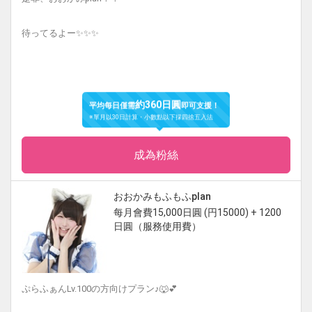
待ってるよー✨✨✨
約360日圓
平均每日僅需
即可支援！
※單月以30日計算・小數點以下採四捨五入法
成為粉絲
おおかみもふもふplan
每月會費15,000日圓 (円15000) + 1200
日圓（服務使用費）
ぷらふぁんLv.100の方向けプラン♪🐺💕