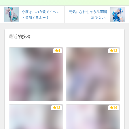
今度はこの衣装でイベン
元気になれちゃう💪❤️‍🔥魔
ト参加するよー！
法少女レ...
最近的投稿
4
12
12
16