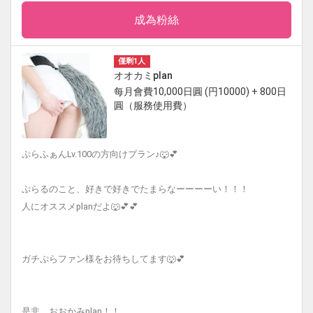
成為粉絲
僅剩1人
オオカミplan
每月會費10,000日圓 (円10000) + 800日
圓（服務使用費）
ぷらふぁんLv.100の方向けプラン♪🐺💕
ぷらるのこと、好きで好きでたまらなーーーーい！！！
人にオススメplanだよ🐺💕💕
ガチぷらファン様をお待ちしてます🐺💕
是非、おおかみplan！！