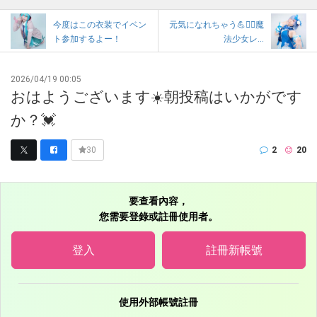
今度はこの衣装でイベン
元気になれちゃう💪❤️‍🔥魔
ト参加するよー！
法少女レ...
2026/04/19 00:05
おはようございます☀️朝投稿はいかがです
か？💓
2
20
30
要查看內容，
您需要登錄或註冊使用者。
登入
註冊新帳號
使用外部帳號註冊