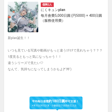
僅剩2人
にくキュンplan
每月會費5,000日圓 (円5000) + 400日圓
（服務使用費）
新plan誕生！！
いつも見ている写真や動画がもっと違うｴﾁｴﾁで見れちゃう？？？
1度見るともっと気になっちゃう！！
違うシリーズで見たい🤍
なんて、気持ちになってしまうかもよ(*´艸`)
約180日圓
平均每日僅需
即可支援！
※單月以30日計算・小數點以下採四捨五入法