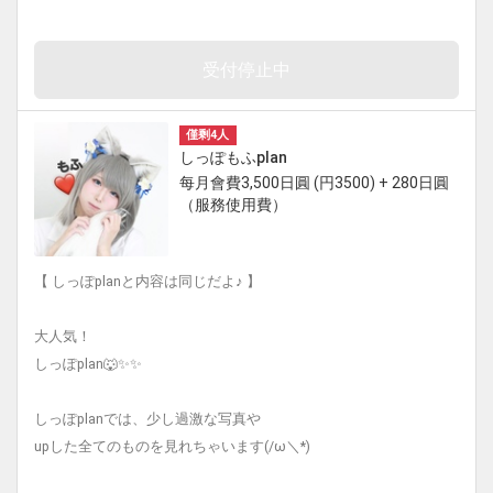
受付停止中
僅剩4人
しっぽもふplan
每月會費3,500日圓 (円3500) + 280日圓
（服務使用費）
【 しっぽplanと内容は同じだよ♪ 】
大人気！
しっぽplan🐺✨✨
しっぽplanでは、少し過激な写真や
upした全てのものを見れちゃいます(/ω＼*)