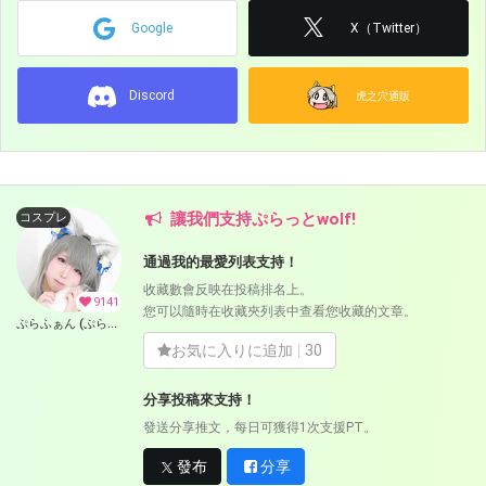
Google
X（Twitter）
Discord
虎之穴通販
讓我們支持ぷらっとwolf!
コスプレ
通過我的最愛列表支持！
收藏數會反映在投稿排名上。
9141
您可以隨時在收藏夾列表中查看您收藏的文章。
ぷらふぁん (ぷらっとwolf)
お気に入りに追加
30
分享投稿來支持！
發送分享推文，每日可獲得1次支援PT。
發布
分享