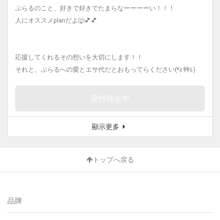
ぷらるのこと、好きで好きでたまらなーーーーい！！！
人にオススメplanだよ🐺💕💕
応援してくれるその想いを大切にします！！
それと、ぷらるへの愛とエサ代だとおもってらください(*≧艸≦)
受付停止中
顯示更多
トップへ戻る
品牌