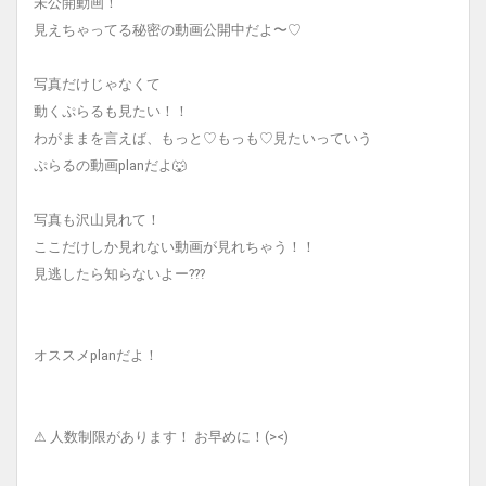
未公開動画！
見えちゃってる秘密の動画公開中だよ〜♡
写真だけじゃなくて
動くぷらるも見たい！！
わがままを言えば、もっと♡もっも♡見たいっていう
ぷらるの動画planだよ🐺
写真も沢山見れて！
ここだけしか見れない動画が見れちゃう！！
見逃したら知らないよー???
オススメplanだよ！
⚠︎ 人数制限があります！ お早めに！(><)