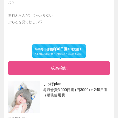
よ？
無料ぷらんだけじゃたりない
ぷらるを見て欲しい♡
約36日圓
平均每日僅需
即可支援！
※單月以30日計算・小數點以下採四捨五入法
成為粉絲
しっぽplan
每月會費3,000日圓 (円3000) + 240日圓
（服務使用費）