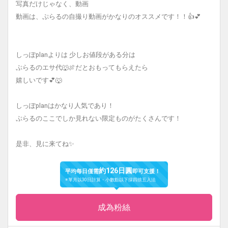
写真だけじゃなく、動画
動画は、ぷらるの自撮り動画がかなりのオススメです！！👍💕
しっぽplanよりは 少しお値段がある分は
ぷらるのエサ代🐺🍖だとおもってもらえたら
嬉しいです💕🐺
しっぽplanはかなり人気であり！
ぷらるのここでしか見れない限定ものがたくさんです！
是非、見に来てね✨
約126日圓
平均每日僅需
即可支援！
※單月以30日計算・小數點以下採四捨五入法
成為粉絲