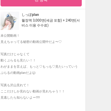
しっぽplan
월정액 3,000엔(세금 포함) + 240엔(서
비스 이용 수수료)
未公開動画！
見えちゃってる秘密の動画公開中だよ〜♡
写真だけじゃなくて
動くぷらるも見たい！！
わがままを言えば、もっと♡もっも♡見たいっていう
ぷらるの動画planだよ🐺
写真も沢山見れて！
ここだけしか見れない動画が見れちゃう！！
見逃したら知らないよー???