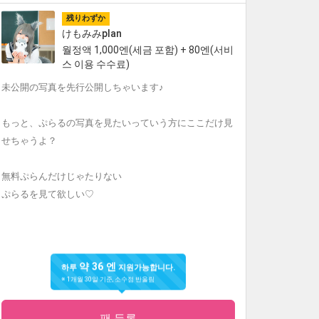
残りわずか
けもみみplan
월정액 1,000엔(세금 포함) + 80엔(서비
스 이용 수수료)
未公開の写真を先行公開しちゃいます♪
もっと、ぷらるの写真を見たいっていう方にここだけ見
せちゃうよ？
無料ぷらんだけじゃたりない
ぷらるを見て欲しい♡
약 36 엔
하루
지원가능합니다.
※ 1개월 30일 기준, 소수점 반올림
팬 등록