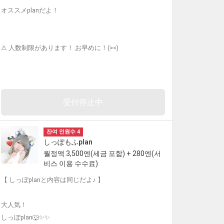
オススメplanだよ！
⚠︎ 人数制限があります！ お早めに！(><)
受付停止中
잔여 인원수 4
しっぽもふplan
월정액 3,500엔(세금 포함) + 280엔(서
비스 이용 수수료)
【 しっぽplanと内容は同じだよ♪ 】
大人気！
しっぽplan🐺✨✨