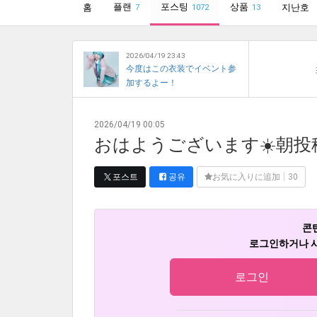
플랜
포스팅
상품
홈
지난호
7
1072
13
2026/04/19 23:43
今度はこの衣装でイベント参
加するよー！
2026/04/19 00:05
おはようございます☀️朝投
포스트
공유
お気に入りに追加
30
콘
로그인하거나 사
로그인