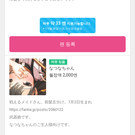
약 33 엔
하루
지원가능합니다.
※ 1개월 30일 기준, 소수점 반올림
팬 등록
여유 있음
なつなちゃん
월정액 2,000엔
戦えるメイドさん。前髪左分け。7月2日生まれ
https://fantia.jp/posts/2060122
武器娘です。
なつなちゃんのご主人様向けです。