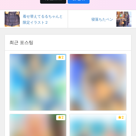
着せ替えてるるちゃんと
寝落ちたペン
限定イラスト２
최근 포스팅
2
2
2