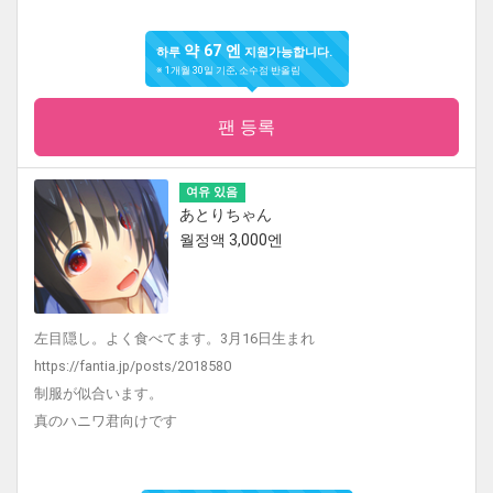
약 67 엔
하루
지원가능합니다.
※ 1개월 30일 기준, 소수점 반올림
팬 등록
여유 있음
あとりちゃん
월정액 3,000엔
左目隠し。よく食べてます。3月16日生まれ
https://fantia.jp/posts/2018580
制服が似合います。
真のハニワ君向けです