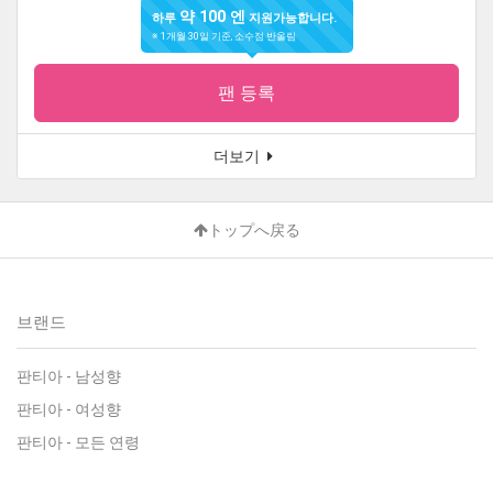
약 100 엔
하루
지원가능합니다.
※ 1개월 30일 기준, 소수점 반올림
팬 등록
더보기
トップへ戻る
브랜드
판티아
-
남성향
판티아
-
여성향
판티아
-
모든 연령