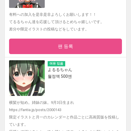
有料への加入を是非是非よろしくお願いします！！
てるるちゃん達を応援して頂けるとめちゃ嬉しいです。
差分や限定イラストの投稿などをしています。
팬 등록
여유 있음
よるるちゃん
월정액 500엔
横髪が短め。姉妹の妹。9月3日生まれ
https://fantia.jp/posts/2000143
限定イラストと月一のカレンダーと作品ごとに高画質版を投稿し
ています。