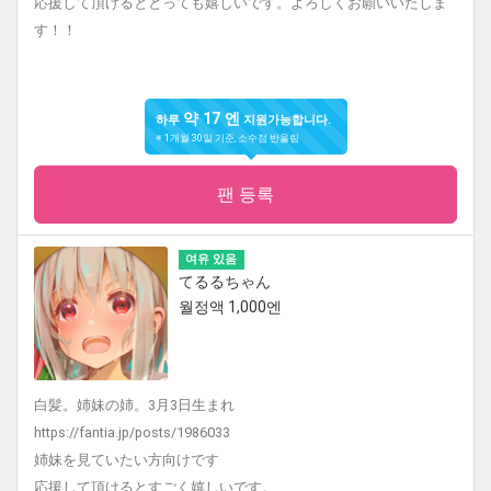
応援して頂けるととっても嬉しいです。よろしくお願いいたしま
す！！
약 17 엔
하루
지원가능합니다.
※ 1개월 30일 기준, 소수점 반올림
팬 등록
여유 있음
てるるちゃん
월정액 1,000엔
白髪。姉妹の姉。3月3日生まれ
https://fantia.jp/posts/1986033
姉妹を見ていたい方向けです
応援して頂けるとすごく嬉しいです。