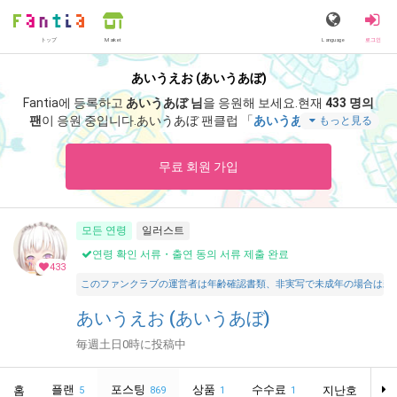
トップ
Language
로그인
Market
あいうえお (あいうあぼ)
Fantia에 등록하고
あいうあぼ 님
을 응원해 보세요.
현재
433 명의
팬
이 응원 중입니다.
あいうあぼ 팬클럽 「
あいうあぼ
」 에서는
もっと見る
「
あそぶぞー！
」 등 스페셜 콘텐츠를 즐기실 수 있습니다.
무료 회원 가입
모든 연령
일러스트
연령 확인 서류・출연 동의 서류 제출 완료
433
このファンクラブの運営者は年齢確認書類、非実写で未成年の場合は親
あいうえお (あいうあぼ)
毎週土日0時に投稿中
플랜
포스팅
상품
수수료
홈
지난호
5
869
1
1