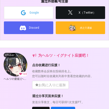
通过外部账号注册
Google
X（Twitter）
Discord
虎之穴通贩
为ヘルツ・イグナイト应援吧！
VTuber
点击收藏进行应援！
收藏数将会反映在投稿排名上。
169
您可以随时在收藏夹列表中查看您收藏的内容。
ヘルツの愛籠 (ヘルツ・イグナイト)
お気に入りに追加
通过分享页面来应援！
发送分享推文，每日可获得1次支援PT。