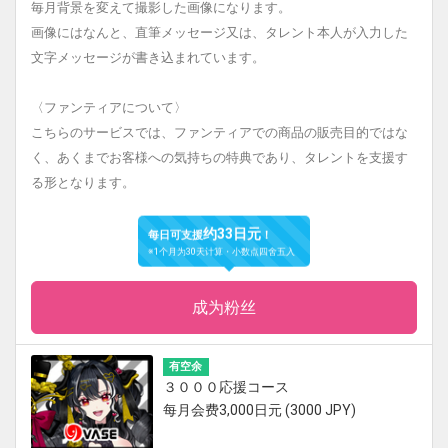
毎月背景を変えて撮影した画像になります。
画像にはなんと、直筆メッセージ又は、タレント本人が入力した
文字メッセージが書き込まれています。
〈ファンティアについて〉
こちらのサービスでは、ファンティアでの商品の販売目的ではな
く、あくまでお客様への気持ちの特典であり、タレントを支援す
る形となります。
约33日元
每日可支援
！
※1个月为30天计算・小数点四舍五入
成为粉丝
有空余
３０００応援コース
每月会费3,000日元 (3000 JPY)