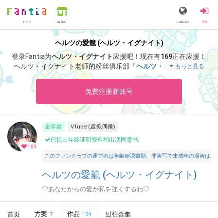
トップ
Language
登录
Market
ヘルツの愛籠 (ヘルツ・イグナイト)
登录Fantia为
ヘルツ・イグナイト
应援吧！
现在有
169
正在应援！
ヘルツ・イグナイト老师的粉丝俱乐部「
ヘルツ・イグナイト
」
もっと見る
里，能够阅览「
３０００応援コース「カレンダーオリジナル画
像」「活動支援お礼ボイス」2026年7月
」等特别内容。
免费注册新账号
全年龄
VTuber(虚拟偶像)
已提出年龄证明资料和出演同意书。
169
このファンクラブの運営者は年齢確認書類、非実写で未成年の場合は親
ヘルツの愛籠 (ヘルツ・イグナイト)
♡あなたからの愛が私を強くするわ♡
方案
作品
首页
过往合集
7
104