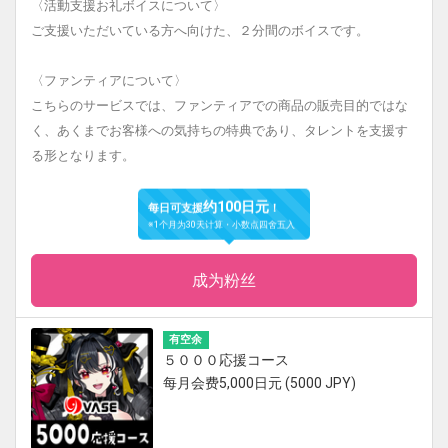
〈活動支援お礼ボイスについて〉
ご支援いただいている方へ向けた、２分間のボイスです。
〈ファンティアについて〉
こちらのサービスでは、ファンティアでの商品の販売目的ではな
く、あくまでお客様への気持ちの特典であり、タレントを支援す
る形となります。
约100日元
每日可支援
！
※1个月为30天计算・小数点四舍五入
成为粉丝
有空余
５０００応援コース
每月会费5,000日元 (5000 JPY)