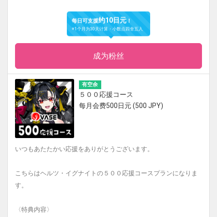
约10日元
每日可支援
！
※1个月为30天计算・小数点四舍五入
成为粉丝
有空余
５００応援コース
每月会费500日元 (500 JPY)
いつもあたたかい応援をありがとうございます。
こちらはヘルツ・イグナイトの５００応援コースプランになりま
す。
〈特典内容〉