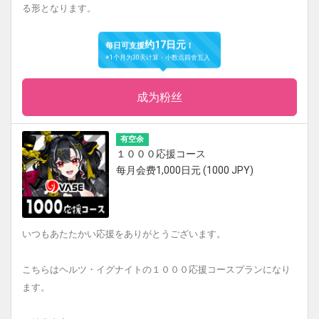
る形となります。
约17日元
每日可支援
！
※1个月为30天计算・小数点四舍五入
成为粉丝
有空余
１０００応援コース
每月会费1,000日元 (1000 JPY)
いつもあたたかい応援をありがとうございます。
こちらはヘルツ・イグナイトの１０００応援コースプランになり
ます。