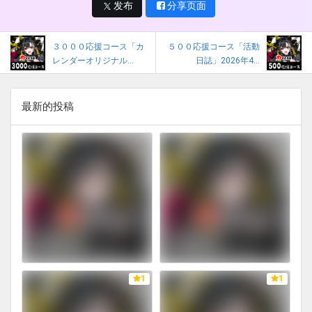
发布
分享页面
３０００応援コース「カ
５００応援コース「活動
レンダーオリジナル...
日誌」2026年4...
最新的投稿
1
1