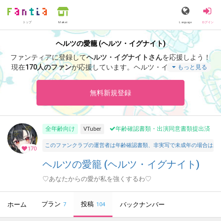
トップ
Language
ログイン
Market
ヘルツの愛籠 (ヘルツ・イグナイト)
ファンティアに登録して
ヘルツ・イグナイトさん
を応援しよう！
現在
170人のファン
が応援しています。
ヘルツ・イグナイトさん
もっと見る
のファンクラブ「
ヘルツ・イグナイト
」では、「
３０００応援コ
ース「カレンダーオリジナル画像」「活動支援お礼ボイス」202
無料新規登録
6年7月
」などの特別なコンテンツをお楽しみいただけます。
全年齢向け
VTuber
年齢確認書類・出演同意書類提出済
このファンクラブの運営者は年齢確認書類、非実写で未成年の場合は親
170
ヘルツの愛籠 (ヘルツ・イグナイト)
♡あなたからの愛が私を強くするわ♡
プラン
投稿
ホーム
バックナンバー
7
104