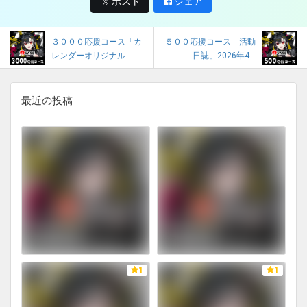
ポスト
シェア
３０００応援コース「カ
５００応援コース「活動
レンダーオリジナル...
日誌」2026年4...
最近の投稿
1
1