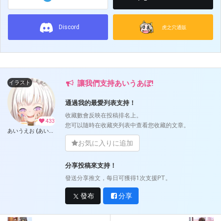
Discord
虎之穴通販
讓我們支持あいうあぼ!
イラスト
通過我的最愛列表支持！
收藏數會反映在投稿排名上。
433
您可以隨時在收藏夾列表中查看您收藏的文章。
あいうえお (あいうあぼ)
お気に入りに追加
分享投稿來支持！
發送分享推文，每日可獲得1次支援PT。
發布
分享