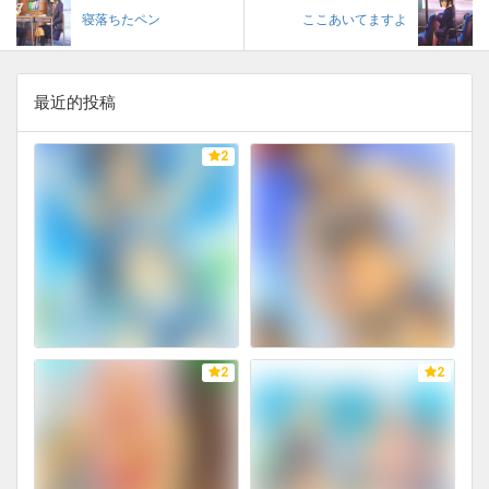
寝落ちたペン
ここあいてますよ
最近的投稿
2
2
2