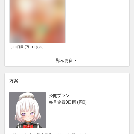
1,000日圓 (円1000)
(
含稅
)
顯示更多
方案
公開プラン
每月會費0日圓 (円0)