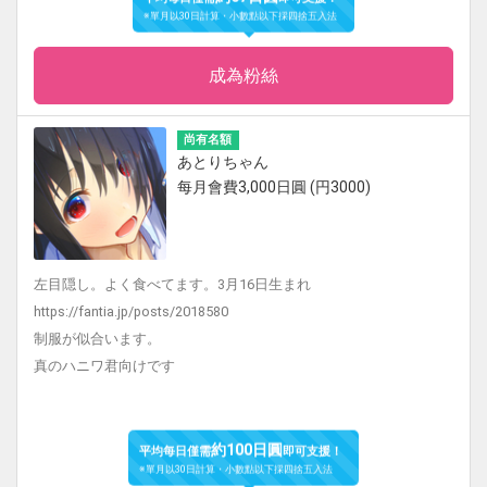
平均每日僅需
即可支援！
※單月以30日計算・小數點以下採四捨五入法
成為粉絲
尚有名額
あとりちゃん
每月會費3,000日圓 (円3000)
左目隠し。よく食べてます。3月16日生まれ
https://fantia.jp/posts/2018580
制服が似合います。
真のハニワ君向けです
約100日圓
平均每日僅需
即可支援！
※單月以30日計算・小數點以下採四捨五入法