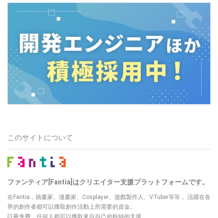
このサイトについて
ファンティア[Fantia]はクリエイター支援プラットフォームです。
在Fantia，插畫家、漫畫家、Cosplayer、遊戲製作人、VTuber等等，
活躍在各
界的創作者都可以獲取創作活動上所需要的資金。
註冊免費，任何人都可以獲取來自自己的粉絲的支援。