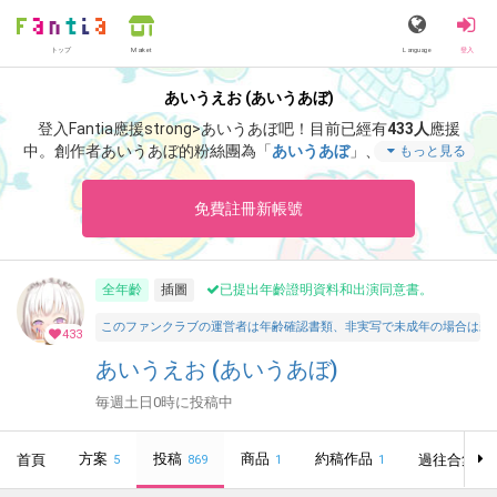
トップ
Language
登入
Market
あいうえお (あいうあぼ)
登入Fantia應援strong>あいうあぼ吧！
目前已經有
433人
應援
中。
創作者あいうあぼ的粉絲團為「
あいうあぼ
」、當中含有「
あ
もっと見る
そぶぞー！
」等非常獨特的內容滿足您的視覺感官享受。
免費註冊新帳號
全年齡
插圖
已提出年齡證明資料和出演同意書。
このファンクラブの運営者は年齢確認書類、非実写で未成年の場合は親
433
あいうえお (あいうあぼ)
毎週土日0時に投稿中
方案
投稿
商品
約稿作品
首頁
過往合集
5
869
1
1