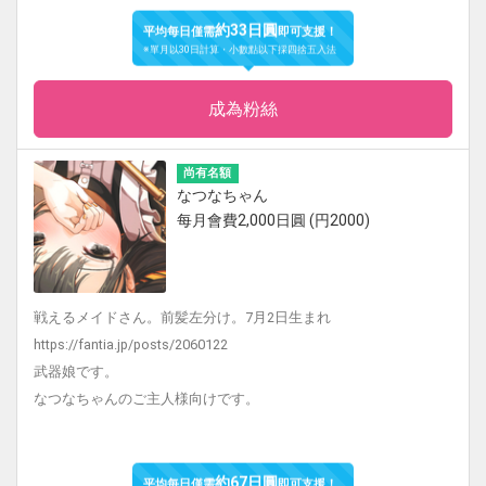
約33日圓
平均每日僅需
即可支援！
※單月以30日計算・小數點以下採四捨五入法
成為粉絲
尚有名額
なつなちゃん
每月會費2,000日圓 (円2000)
戦えるメイドさん。前髪左分け。7月2日生まれ
https://fantia.jp/posts/2060122
武器娘です。
なつなちゃんのご主人様向けです。
約67日圓