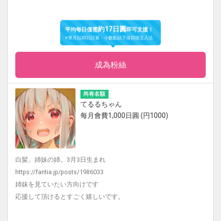
約17日圓
平均每日僅需
即可支援！
※單月以30日計算・小數點以下採四捨五入法
成為粉絲
尚有名額
てるるちゃん
每月會費1,000日圓 (円1000)
白髪。姉妹の姉。3月3日生まれ
https://fantia.jp/posts/1986033
姉妹を見ていたい方向けです
応援して頂けるとすごく嬉しいです。