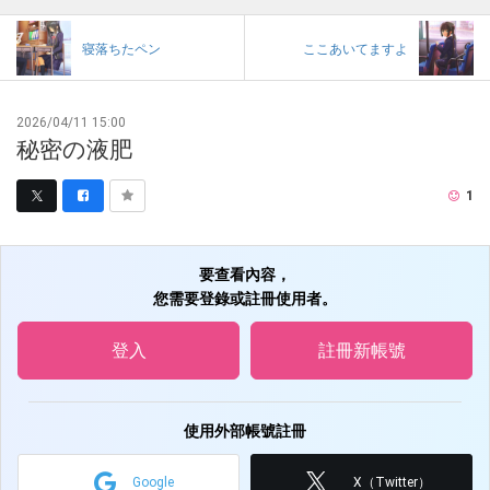
寝落ちたペン
ここあいてますよ
2026/04/11 15:00
秘密の液肥
1
要查看內容，
您需要登錄或註冊使用者。
登入
註冊新帳號
使用外部帳號註冊
Google
X（Twitter）