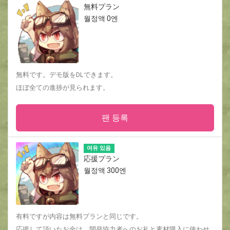
無料プラン
월정액 0엔
無料です。デモ版をDLできます。
ほぼ全ての進捗が見られます。
팬 등록
여유 있음
応援プラン
월정액 300엔
有料ですが内容は無料プランと同じです。
応援して頂いたお金は、開発協力者へのお礼と素材購入に使わせ