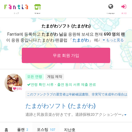
トップ
Language
로그인
Market
たまがわソフト (たまがわ)
Fantia에 등록하고
たまがわ 님
을 응원해 보세요.
현재
690 명의 팬
이 응원 중입니다.
たまがわ 팬클럽 「
たまがわ
」 에서는 「
■応援あ
もっと見る
りがとうございます！ その70
」 등 스페셜 콘텐츠를 즐기실 수 있
습니다.
무료 회원 가입
모든 연령
게임 제작
연령 확인 서류・출연 동의 서류 제출 완료
690
このファンクラブの運営者は年齢確認書類、非実写で未成年の場合は親
たまがわソフト (たまがわ)
遺跡と民族音楽が好きです。遺跡探検2Dアクションゲーム
を作ってます。
플랜
포스팅
홈
지난호
2
107