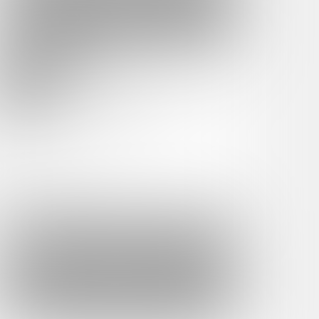
Become a Fan
Few remains
貢ぎたい人だけ
Monthly Fee:10,000yen (円10000 JPY)
+ 800yen (Service Usage Fee)
バックナンバー 販売開始しました。
データ保管用
貢ぎたい人だけ入ってください
更新しません。
 about 360yen
You can support with
per
day!
*Calculated on 30 days per month and rounded decimals to the
nearest whole number
Become a Fan