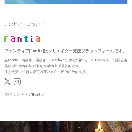
このサイトについて
ファンティア[Fantia]はクリエイター支援プラットフォームです。
在Fantia，插画家、漫画家、Cosplayer、游戏制作人、VTuber等等，
活跃在各
界的创作者都可以获取创作活动上所需要的资金。
注册免费，任何人都可以获取来自自己的粉丝的支援。
ファンティア[Fantia]