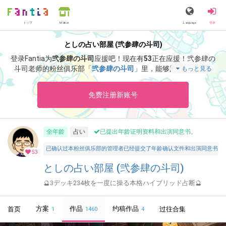
トップ
Language
登录
Market
としの占い部屋 (弐参肆の斗司)
登录Fantia为
弐参肆の斗司
应援吧！
现在有
53
正在应援！
弐参肆の
斗司老师的粉丝俱乐部「
弐参肆の斗司
」里，能够阅览「
🔮【仕
もっと見る
事・学習運】12星座別 運勢アップの秘策【2026.04.30～2026.0
5.06】🔮
」等特别内容。
免费注册新账号
全年龄
占い
已提出年龄证明资料和出演同意书。
已确认过本粉丝俱乐部的管理者已经提交了年龄确认文件和出演同意书，并声明所有投稿者和参与者
53
としの占い部屋 (弐参肆の斗司)
🔮3デッキ234枚を一度に操る本格ハイブリッド占断🔮
方案
作品
约稿作品
首页
过往合集
1
1460
4