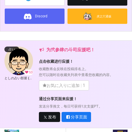
Discord
虎之穴通贩
为弐参肆の斗司应援吧！
占い
点击收藏进行应援！
收藏数将会反映在投稿排名上。
53
您可以随时在收藏夹列表中查看您收藏的内容。
としの占い部屋 (弐参肆の斗司)
お気に入りに追加
1
通过分享页面来应援！
发送分享推文，每日可获得1次支援PT。
发布
分享页面