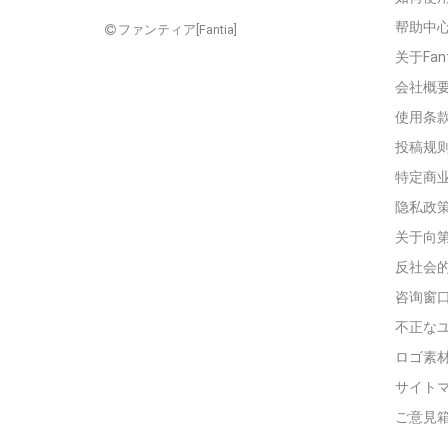
帮助中
ファンティア[Fantia]
关于Fan
会社概
使用条
投稿规
特定商
隐私政
关于向
反社会
咨询窗
不正な
ロゴ素
サイト
ご意見