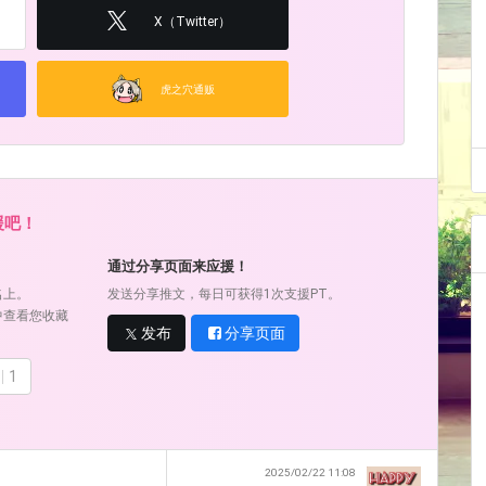
X（Twitter）
虎之穴通贩
援吧！
通过分享页面来应援！
名上。
发送分享推文，每日可获得1次支援PT。
中查看您收藏
发布
分享页面
1
2025/02/22 11:08