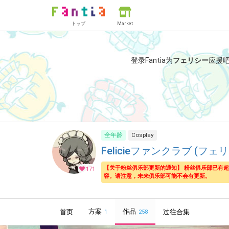
トップ
Market
登录Fantia为
フェリシー
应援
全年龄
Cosplay
Felicieファンクラブ (フェ
【关于粉丝俱乐部更新的通知】 粉丝俱乐部已有
171
容。请注意，未来俱乐部可能不会有更新。
方案
作品
首页
过往合集
1
258