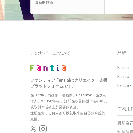
最新的投稿
このサイトについて
品牌
Fantia
-
Fantia
-
ファンティア[Fantia]はクリエイター支援
Fantia
-
プラットフォームです。
在Fantia，插画家、漫画家、Cosplayer、游戏制
作人、VTuber等等，
活跃在各界的创作者都可以
获取创作活动上所需要的资金。
ご利用
注册免费，任何人都可以获取来自自己的粉丝的
支援。
最新资讯
如何使用