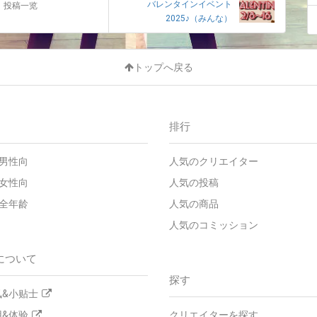
バレンタインイベント
投稿一览
2025♪（みんな）
トップへ戻る
排行
男性向
人気のクリエイター
女性向
人気の投稿
全年龄
人気の商品
人気のコミッション
について
探す
&小贴士
&体验
クリエイターを探す