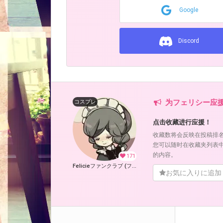
Google
Discord
为フェリシー应
コスプレ
点击收藏进行应援！
收藏数将会反映在投稿排
您可以随时在收藏夹列表
的内容。
171
Felicieファンクラブ (フェリシー)
お気に入りに追加