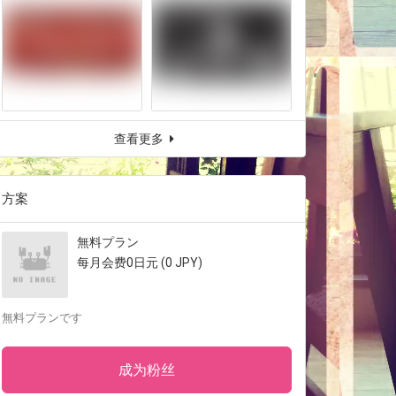
查看更多
方案
無料プラン
每月会费0日元 (0 JPY)
無料プランです
成为粉丝