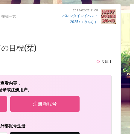
2025/02/22 11:08
バレンタインイベント
投稿一览
2025♪（みんな）
年の目標(栞)
反应
1
要查看内容，
登录或注册用户。
注册新账号
过外部账号注册