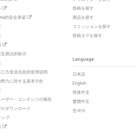
心
投稿を探す
tia的安全承诺
商品を探す
要
コミッションを探す
款
投稿タグを探す
则
业交易法的标示
Language
策
第三方发送信息的使用说明
日本語
的勢力に対する基本方針
English
口
简体中文
ユーザー・コンテンツの報告
繁體中文
材のダウンロード
한국어
マップ
箱