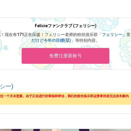
Felicieファンクラブ (フェリシー)
吧！
现在有
171
正在应援！
フェリシー老师的粉丝俱乐部「
フェリシー
」里
だけど今年の目標(栞)
」等特别内容。
免费注册新账号
リシー)
超过一个月未更新。由于正在进行的审核和评估，我们的粉丝俱乐部运营者目前无法发布新内