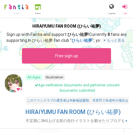
トップ
Language
Login
Market
HIRAIYUMU FAN ROOM (ひらい祐夢)
Sign up with Fantia and support
ひらい祐夢
!
Currently
8
fans are
supporting.
In ひらい祐夢 fan club "
ひらい祐夢
", you can enjoy sp
もっと見る
ecial content such as "
展示会のご案内
".
Free sign up
All Ages
Illustration
Age verification documents and performer consent
8
documents submitted
このファンクラブの運営者は年齢確認書類、非実写で未成年の場合は親
HIRAIYUMU FAN ROOM (ひらい祐夢)
不定期にSNS上げる前の先行イラストを載せたりブログも
書きます。 稀に漫画アニメ・ゲームの二次創作イラストや
も上げます。 ファン限定で没絵作品や絵の講座・漫画アニ