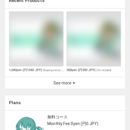
Recent Products
1,040yen (円1040 JPY)
300yen (円300 JPY)
(
Shipping and tax included
)
(
Tax included
)
See more
Plans
無料コース
Monthly Fee:0yen (円0 JPY)