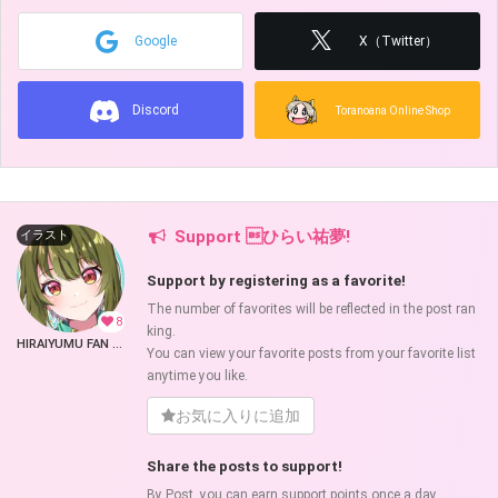
Google
X（Twitter）
Discord
Toranoana Online Shop
Support ひらい祐夢!
イラスト
Support by registering as a favorite!
The number of favorites will be reflected in the post ran
8
king.
HIRAIYUMU FAN ROOM (ひらい祐夢)
You can view your favorite posts from your favorite list
anytime you like.
お気に入りに追加
Share the posts to support!
By Post, you can earn support points once a day.