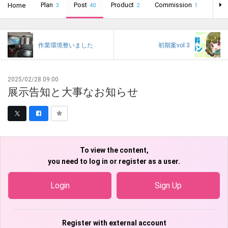
Plan
メゲームの考察ブログなどを掲載します！ マイペースに更
Post
Product
Commission
Home
Back
3
40
2
1
新していきますので暖かく応援してくださるととても嬉し
いです。
作業環境整いました
初期案vol.3
2025/02/28 09:00
展示告知と大事なお知らせ
To view the content,
you need to log in or register as a user.
Login
Sign Up
Register with external account