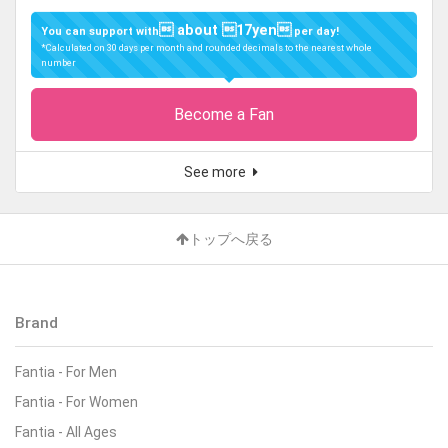
 about 17yen
You can support with
per day!
*Calculated on 30 days per month and rounded decimals to the nearest whole
number
Become a Fan
See more
トップへ戻る
Brand
Fantia
-
For Men
Fantia
-
For Women
Fantia
-
All Ages