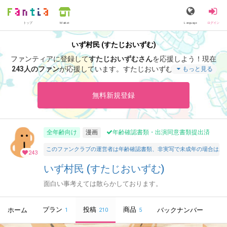
トップ
Language
ログイン
Market
いず村民 (すたじおいずむ)
ファンティアに登録して
すたじおいずむさん
を応援しよう！
現在
243人のファン
が応援しています。
すたじおいずむさんのファン
もっと見る
クラブ「
すたじおいずむ
」では、「
有料プラン休止のお知らせ
」
などの特別なコンテンツをお楽しみいただけます。
無料新規登録
全年齢向け
漫画
年齢確認書類・出演同意書類提出済
このファンクラブの運営者は年齢確認書類、非実写で未成年の場合は親
243
いず村民 (すたじおいずむ)
面白い事考えては散らかしております。
プラン
投稿
商品
ホーム
バックナンバー
1
210
5