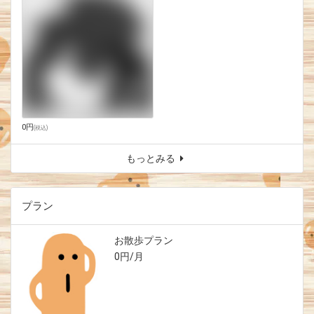
0円
(
税込
)
もっとみる
プラン
お散歩プラン
0円/月