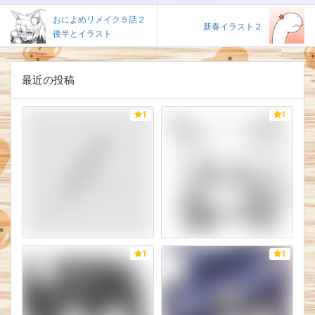
おによめリメイク５話２
新春イラスト２
後半とイラスト
最近の投稿
1
1
1
1