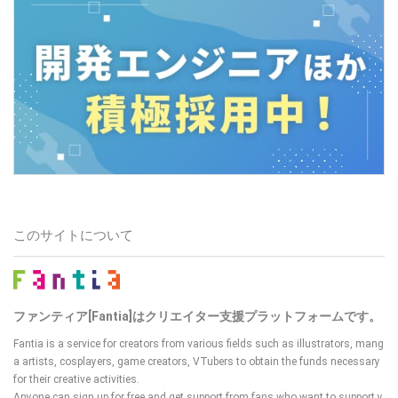
このサイトについて
ファンティア[Fantia]はクリエイター支援プラットフォームです。
Fantia is a service for creators from various fields such as illustrators, mang
a artists, cosplayers, game creators, VTubers
to obtain the funds necessary
for their creative activities.
Anyone can sign up for free and get support from fans who want to support y