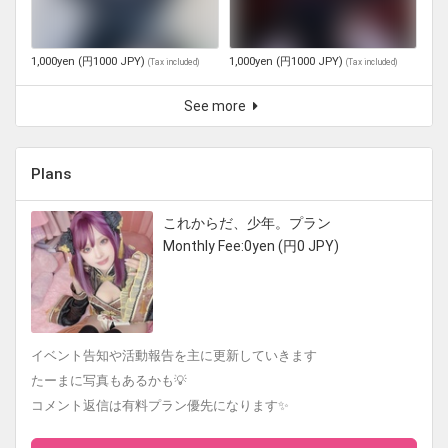
1,000yen (円1000 JPY)
1,000yen (円1000 JPY)
(
Tax included
)
(
Tax included
)
See more
Plans
これからだ、少年。プラン
Monthly Fee:0yen (円0 JPY)
イベント告知や活動報告を主に更新していきます
たーまに写真もあるかも💡
コメント返信は有料プラン優先になります✨