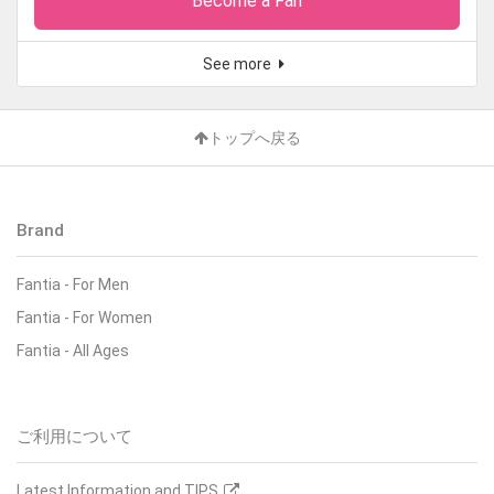
Become a Fan
See more
トップへ戻る
Brand
Fantia
-
For Men
Fantia
-
For Women
Fantia
-
All Ages
ご利用について
Latest Information and TIPS