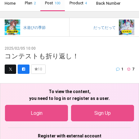
Plan
Post
Product
Home
Back Number
2
100
4
水遊びの季節
だってだって
2025/02/05 10:00
コンテストも折り返し！
1
7
10
To view the content,
you need to log in or register as a user.
Login
Sign Up
Register with external account