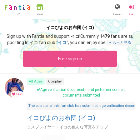
トップ
Language
Login
Market
イコぴよのお布団 (イコ)
Sign up with Fantia and support
イコ
!
Currently
1479
fans are su
pporting.
In イコ fan club "
イコ
", you can enjoy special content s
もっと見る
uch as "
6月のファンミーティング！
".
Free sign up
All Ages
Cosplay
Age verification documents and performer consent
1479
documents submitted
The operator of this fan club has submitted age verification document
イコぴよのお布団 (イコ)
コスプレイヤー・イコの色んな写真をアップ