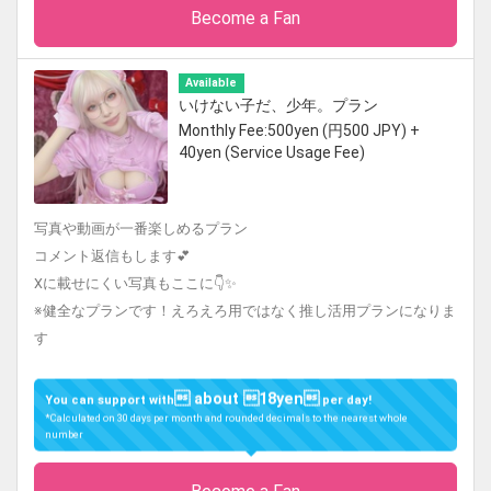
Become a Fan
Available
いけない子だ、少年。プラン
Monthly Fee:500yen (円500 JPY) +
40yen (Service Usage Fee)
写真や動画が一番楽しめるプラン
コメント返信もします💕
Xに載せにくい写真もここに👇✨
※健全なプランです！えろえろ用ではなく推し活用プランになりま
す
 about 18yen
You can support with
per day!
*Calculated on 30 days per month and rounded decimals to the nearest whole
number