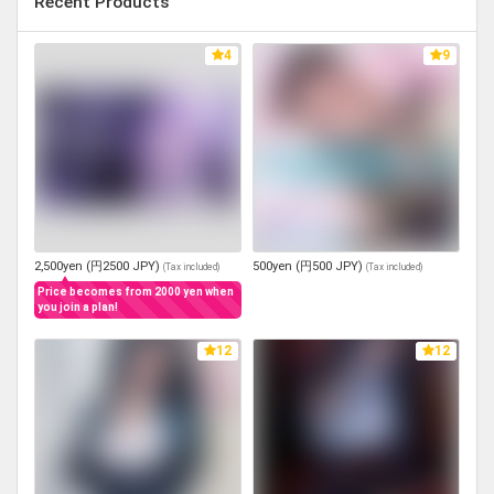
Recent Products
4
9
2,500yen (円2500 JPY)
500yen (円500 JPY)
(
Tax included
)
(
Tax included
)
Price becomes from 2000 yen when
you join a plan!
12
12