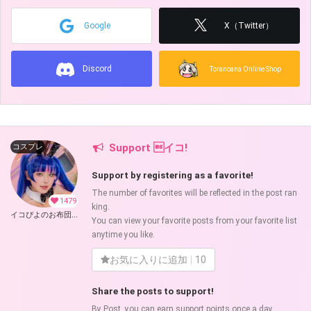
Google
X（Twitter）
Discord
Toranoana Online Shop
Support イコ!
コスプレ
Support by registering as a favorite!
The number of favorites will be reflected in the post ran
1479
king.
イコぴよのお布団 (イコ)
You can view your favorite posts from your favorite list
anytime you like.
お気に入りに追加
10
Share the posts to support!
By Post, you can earn support points once a day.