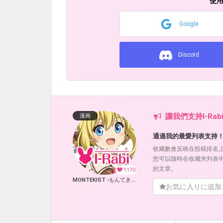
使
Google
Discord
讓我們支持I-Rabi
漫画
通過我的最愛列表支持
收藏數會反映在投稿排名
您可以隨時在收藏夾列表
的文章。
1170
MONTEKIST -もんてきすと- (I-Rabi)
お気に入りに追加