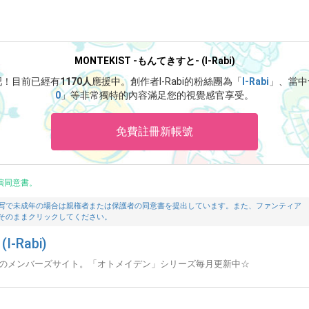
MONTEKIST -もんてきすと- (I-Rabi)
i吧！
目前已經有
1170人
應援中。
創作者I-Rabi的粉絲團為「
I-Rabi
」、當中
0
」等非常獨特的內容滿足您的視覺感官享受。
免費註冊新帳號
演同意書。
写で未成年の場合は親権者または保護者の同意書を提出しています。また、ファンティア
そのままクリックしてください。
-Rabi)
abiのメンバーズサイト。「オトメイデン」シリーズ毎月更新中☆