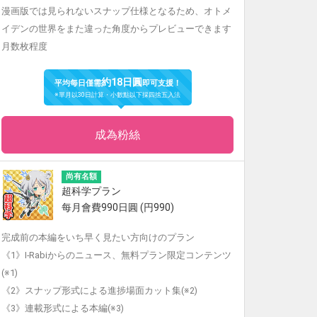
漫画版では見られないスナップ仕様となるため、オトメ
イデンの世界をまた違った角度からプレビューできます
月数枚程度
約18日圓
平均每日僅需
即可支援！
※單月以30日計算・小數點以下採四捨五入法
成為粉絲
尚有名額
超科学プラン
每月會費990日圓 (円990)
完成前の本編をいち早く見たい方向けのプラン
《1》I-Rabiからのニュース、無料プラン限定コンテンツ
(※1)
《2》スナップ形式による進捗場面カット集(※2)
《3》連載形式による本編(※3)