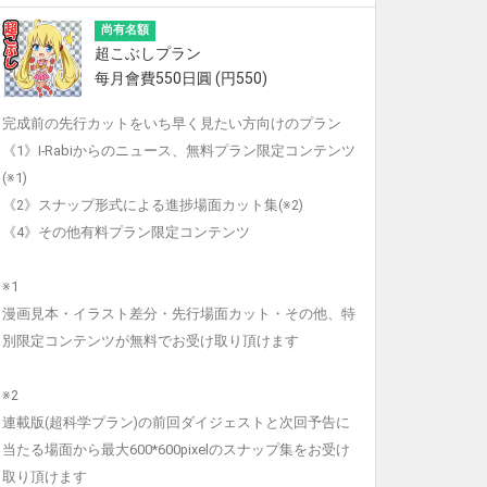
尚有名額
超こぶしプラン
每月會費550日圓 (円550)
完成前の先行カットをいち早く見たい方向けのプラン
《1》I-Rabiからのニュース、無料プラン限定コンテンツ
(※1)
《2》スナップ形式による進捗場面カット集(※2)
《4》その他有料プラン限定コンテンツ
※1
漫画見本・イラスト差分・先行場面カット・その他、特
別限定コンテンツが無料でお受け取り頂けます
※2
連載版(超科学プラン)の前回ダイジェストと次回予告に
当たる場面から最大600*600pixelのスナップ集をお受け
取り頂けます