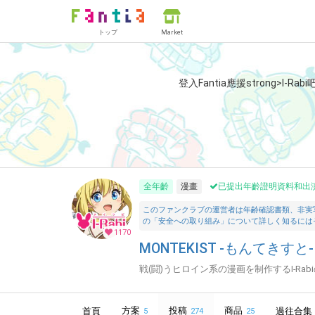
トップ
Market
登入Fantia應援strong>I-Rab
全年齡
漫畫
已提出年齡證明資料和出
このファンクラブの運営者は年齢確認書類、非実
の「安全への取り組み」について詳しく知るには
1170
MONTEKIST -もんてきすと- (I
戦(闘)うヒロイン系の漫画を制作するI-R
方案
投稿
商品
首頁
過往合集
5
274
25