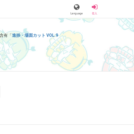
Language
登入
含有「
進捗・場面カット VOL.9