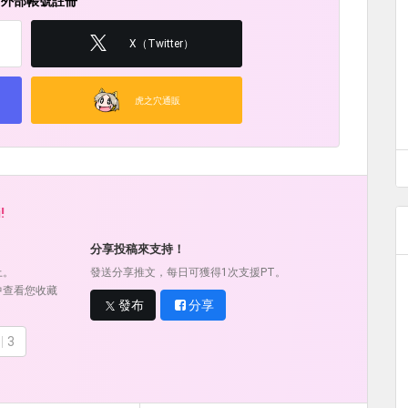
用外部帳號註冊
X（Twitter）
虎之穴通販
!
！
分享投稿來支持！
上。
發送分享推文，每日可獲得1次支援PT。
中查看您收藏
發布
分享
3