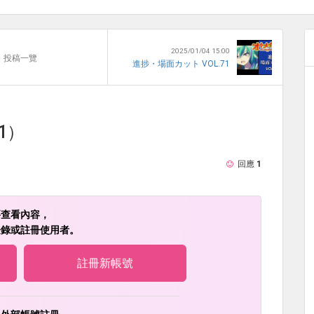
2025/01/04 15:00
投稿一覽
進捗・場面カット VOL.71
1）
回應
1
要查看內容，
登錄或註冊使用者。
註冊新帳號