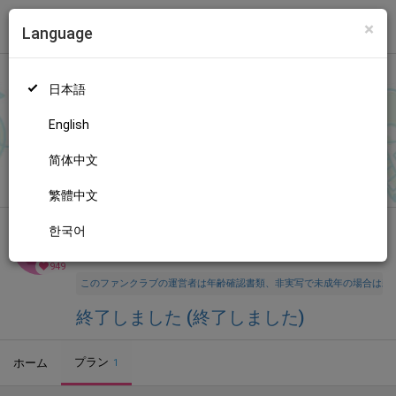
×
Language
トップ
Language
ログイン
Market
終了しました (終了しました)
日本語
ファンティアに登録して
終了しましたさん
を応援しよう！
現在
94
9人のファン
が応援しています。
English
简体中文
無料新規登録
繁體中文
한국어
全年齢向け
プログラム
年齢確認書類・出演同意書類提出済
949
このファンクラブの運営者は年齢確認書類、非実写で未成年の場合は親
終了しました (終了しました)
プラン
ホーム
1