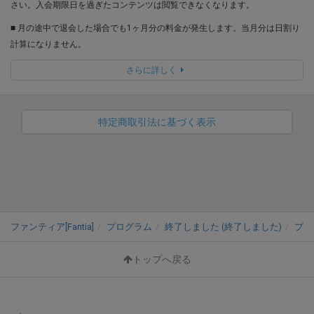
さい。入会期限日を過ぎたコンテンツは閲覧できなくなります。
■ 月の途中で退会した場合でも1ヶ月分の料金が発生します。当月分は日割り
計算になりません。
さらに詳しく
特定商取引法に基づく表示
ファンティア[Fantia]
プログラム
終了しました (終了しました)
プラ
トップへ戻る