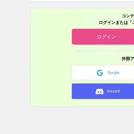
PBW『煉界のディスメソロジア』『ゆうしゃのがっ
コン
【旧名義】
ログインまたは「
スマートフォンアプリ『憂国の大戦2』……キャラクタ
アニメ『森の奥停留場 第二話 「6月2日」』……アナ
ログイン
アニメ『エイカーズカンパニー』……ディパーチャ 役
アニメ『たましち！』……川上 役
スマートフォンアプリ『バトルブレイブ』
外部
アニメ『逆面』……坊主役
Google
GTA5動画『昨日までの僕はクズでした』……青年 役
近畿地方 野外イベント PV音声
Discord
YoutubeCM PV音声2件
ナレーション未公開18件