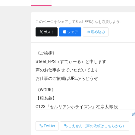
このページをシェアしてSteel_FPSさんを応援しよう!
ポスト
シェア
埋め込み
《ご挨拶》
Steel_FPS（すてぃーる）と申します
声のお仕事させていただいてます
お仕事のご依頼はURLからどうぞ
《WORK》
【現名義】
G123『セルリアンホライズン』杠宗太郎 役
Nintendo Switch『シャドーコリドー 影の回廊』……K
ホラーゲーム『Shadow Corridor』……K 役
Twitter
こえせん（声の依頼はこちらから）
企業様 TV番組 ナレーション