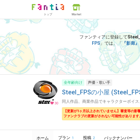
トップ
Market
ファンティアに登録して
Stee
FPS
」では、「
『影廊』
全年齢向け
声優・歌い手
Steel_FPSの小屋 (Steel_FP
同人作品、商業作品でキャラクターボイス
30
【更新が1ヶ月以上されていません】審査等の影
ファンクラブの更新がされない可能性があります
プラン
投稿
ホーム
バックナンバー
1
2