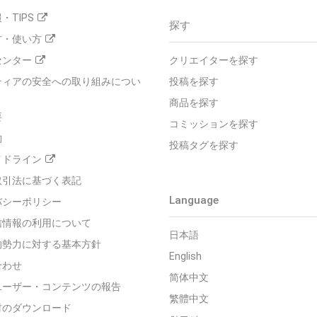
・TIPS
探す
方・使い方
センター
クリエイターを探す
ティアの安全への取り組みについ
投稿を探す
商品を探す
要
コミッションを探す
約
投稿タグを探す
イドライン
取引法に基づく表記
Language
バシーポリシー
信情報の利用について
日本語
的勢力に対する基本方針
English
合わせ
简体中文
ユーザー・コンテンツの報告
繁體中文
材のダウンロード