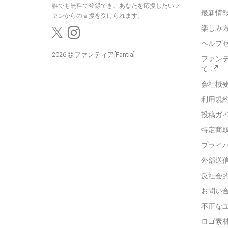
誰でも無料で登録でき、あなたを応援したいフ
最新情報
ァンからの支援を受けられます。
楽しみ
ヘルプ
2026
ファンティア[Fantia]
ファン
て
会社概
利用規
投稿ガ
特定商
プライ
外部送
反社会
お問い
不正な
ロゴ素