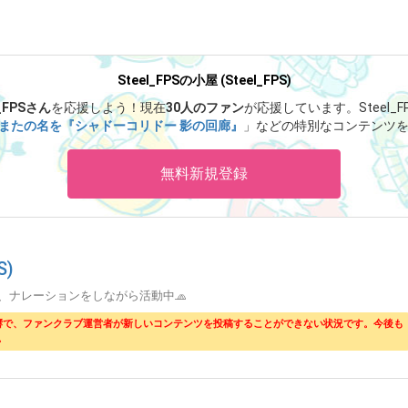
Steel_FPSの小屋 (Steel_FPS)
l_FPSさん
を応援しよう！
現在
30人のファン
が応援しています。
Steel
またの名を『シャドーコリドー 影の回廊』
」などの特別なコンテンツ
無料新規登録
S)
、ナレーションをしながら活動中🧢
響で、ファンクラブ運営者が新しいコンテンツを投稿することができない状況です。今後も
。