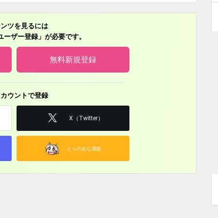
こ～！』VA
テンツを見るには
ユーザー登録」が必要です。
ー5 役
ウンス 役
無料新規登録
アカウントで登録
X（Twitter）
とらのあな通販