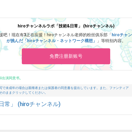
hiroチャンネルラボ「技術&日常」 (hiroチャンネル)
援吧！
现在有
3
正在应援！
hiroチャンネル老师的粉丝俱乐部「
hiroチャ
が挑んだ「hiroチャンネル・ネットワーク構想」
」等特别内容。
免费注册新账号
和出演同意书。
写で未成年の場合は親権者または保護者の同意書を提出しています。また、ファンティア
そのままクリックしてください。
常」 (hiroチャンネル)