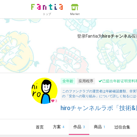
トップ
Market
登录Fantia为
hiroチャンネル
应
全年龄
应用程序
已提出年龄证明资料
このファンクラブの運営者は年齢確認書類、非実
の「安全への取り組み」について詳しく知るには
3
hiroチャンネルラボ「技術&日
方案
作品
商品
首页
过往合集
4
3
1