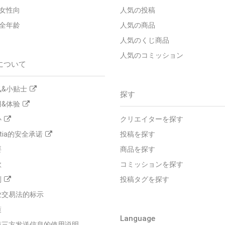
 - 女性向
人気の投稿
 - 全年龄
人気の商品
人気のくじ商品
人気のコミッション
について
&小贴士
探す
&体验
心
クリエイターを探す
tia的安全承诺
投稿を探す
要
商品を探す
款
コミッションを探す
则
投稿タグを探す
业交易法的标示
策
Language
第三方发送信息的使用说明