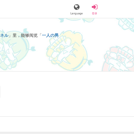
Language
登录
ンネル
」里，能够阅览「
一人の男