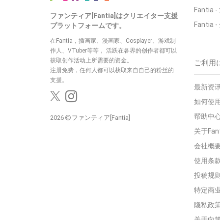
Fantia
ファンティア[Fantia]はクリエイター支援
Fantia
プラットフォームです。
在Fantia，插画家、漫画家、Cosplayer、游戏制
作人、VTuber等等， 活跃在各界的创作者都可以
获取创作活动上所需要的资金。
ご利用
注册免费，任何人都可以获取来自自己的粉丝的
支援。
最新资讯
如何使用
帮助中
2026
ファンティア[Fantia]
关于Fan
会社概
使用条
投稿规
特定商
隐私政
关于向