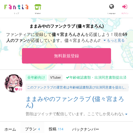
トップ
Language
ログイン
Market
ままみやのファンクラブ (儘々宮まろん)
ファンティアに登録して
儘々宮まろんさん
を応援しよう！
現在
69
人のファン
が応援しています。
儘々宮まろんさんのファンクラブ
もっと見る
「
儘々宮まろん
」では、「
活動休止について
」などの特別なコン
テンツをお楽しみいただけます。
無料新規登録
全年齢向け
VTuber
年齢確認書類・出演同意書類提出済
このファンクラブの運営者は年齢確認書類及び出演同意書を提出し、投
69
ままみやのファンクラブ (儘々宮まろ
ん)
普段はツイッチで配信しています。ここでしか見られない
日常写真や、日記を公開しています。
プラン
投稿
ホーム
バックナンバー
4
114