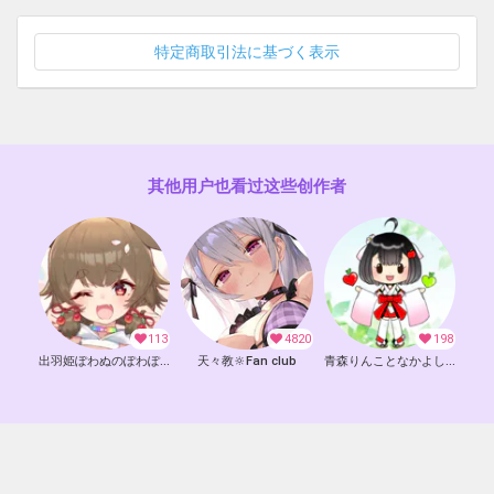
〈活動支援お礼ボイスについて〉
特定商取引法に基づく表示
ご支援いただいている方へ向けた、２分間のボイスです。
〈活動支援Ｍｐ４動画について〉
ご支援いただいている方へ向けた、３分間の動画です。
〈支援ありがとうチェキ２枚について〉
其他用户也看过这些创作者
画像に、直筆メッセージ又は、タレント本人が入力した文字メッ
セージがついたチェキ２枚です。
〈ファンティアについて〉
こちらのサービスでは、ファンティアでの商品の販売目的ではな
く、あくまでお客様への気持ちの特典であり、タレントを支援す
113
4820
198
る形となります。
出羽姫ぽわぬのぽわぽわしてる？🐕
天々教🔆Fan club
青森りんことなかよし🚚🍎🍏