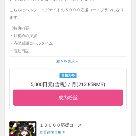
毎月背景を変えて撮影した画像になります。
こちらはヘルツ・イグナイトの５０００応援コースプランになり
画像にはなんと、直筆メッセージ又は、タレント本人が入力した
ます。
文字メッセージが書き込まれています。
〈特典内容〉
〈カレンダーオリジナル画像について〉
・月初めの挨拶
毎月背景を変えて撮影した画像になります。
・応援感謝コールタイム
画像にはなんと、タレント本人が描いたカレンダーが描き込まれ
・活動日誌
ています。
・メッセージオリジナル画像
続きを表示
〈活動支援お礼ボイスについて〉
・カレンダーオリジナル画像
ご支援いただいている方へ向けた、２分間のボイスです。
・活動支援お礼ボイス
名额充裕
・活動支援Ｍｐ４動画
〈ファンティアについて〉
5,000日元(含税) / 月(213.85RMB)
こちらのサービスでは、ファンティアでの商品の販売目的ではな
〈月初めの挨拶について〉
成为粉丝
く、あくまでお客様への気持ちの特典であり、タレントを支援す
毎月初めにタレントのご挨拶が更新されます。
る形となります。
〈応援感謝コールタイムについて〉
毎月初めにYouTube配信でお名前をお呼びします。
１００００応援コース
〈活動日誌について〉
查看过往合集
毎月１日に更新いたします。