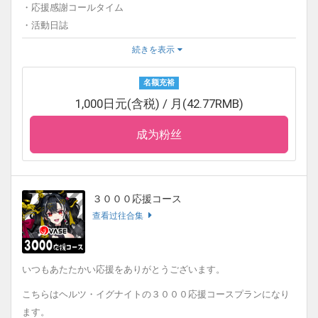
・応援感謝コールタイム
・活動日誌
・メッセージオリジナル画像
続きを表示
〈月初めの挨拶について〉
名额充裕
毎月初めにタレントのご挨拶が更新されます。
1,000日元(含税) / 月(42.77RMB)
〈応援感謝コールタイムについて〉
毎月初めにYouTube配信でお名前をお呼びします。
成为粉丝
〈活動日誌について〉
毎月１日に更新いたします。
先月の活動の振り返りや面白かったエピソード、今月の目標な
３０００応援コース
ど、日誌や絵日記として見ることができます。
查看过往合集
〈メッセージオリジナル画像について〉
毎月背景を変えて撮影した画像になります。
画像にはなんと、直筆メッセージ又は、タレント本人が入力した
いつもあたたかい応援をありがとうございます。
文字メッセージが書き込まれています。
こちらはヘルツ・イグナイトの３０００応援コースプランになり
〈ファンティアについて〉
ます。