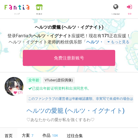
トップ
Language
登录
Market
ヘルツの愛籠 (ヘルツ・イグナイト)
登录Fantia为
ヘルツ・イグナイト
应援吧！
现在有
171
正在应援！
ヘルツ・イグナイト老师的粉丝俱乐部「
ヘルツ・イグナイト
」
もっと見る
里，能够阅览「
３０００応援コース「カレンダーオリジナル画
像」「活動支援お礼ボイス」2026年7月
」等特别内容。
免费注册新账号
全年龄
VTuber(虚拟偶像)
已提出年龄证明资料和出演同意书。
171
このファンクラブの運営者は年齢確認書類、非実写で未成年の場合は親
ヘルツの愛籠 (ヘルツ・イグナイト)
♡あなたからの愛が私を強くするわ♡
方案
作品
首页
过往合集
7
104