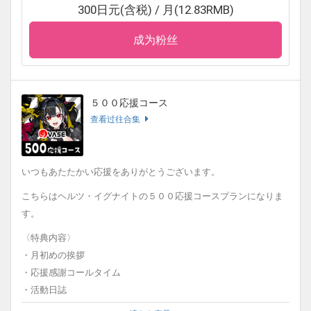
300日元(含税) / 月(12.83RMB)
※応援感謝コールタイムでは、ファンティアに登録されているニッ
成为粉丝
クネームを読み上げます。
読み上げの時に呼ばれたいお名前ご希望がある方、
お名前を読まれたくない場合は、メッセージにてご連絡くださ
い。
５００応援コース
〈ファンティアについて〉
查看过往合集
こちらのサービスでは、ファンティアでの商品の販売目的ではな
く、あくまでお客様への気持ちの特典であり、タレントを支援す
る形となります。
いつもあたたかい応援をありがとうございます。
こちらはヘルツ・イグナイトの５００応援コースプランになりま
す。
〈特典内容〉
・月初めの挨拶
・応援感謝コールタイム
・活動日誌