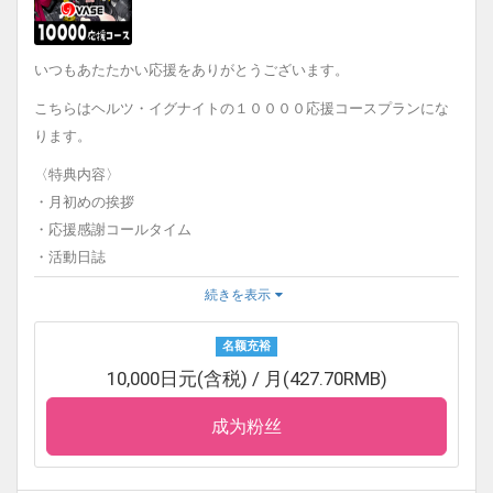
先月の活動の振り返りや面白かったエピソード、今月の目標な
ど、日誌や絵日記として見ることができます。
いつもあたたかい応援をありがとうございます。
〈メッセージオリジナル画像について〉
こちらはヘルツ・イグナイトの１００００応援コースプランにな
毎月背景を変えて撮影した画像になります。
ります。
画像にはなんと、直筆メッセージ又は、タレント本人が入力した
〈特典内容〉
文字メッセージが書き込まれています。
・月初めの挨拶
〈カレンダーオリジナル画像について〉
・応援感謝コールタイム
毎月背景を変えて撮影した画像になります。
・活動日誌
画像にはなんと、タレント本人が描いたカレンダーが描き込まれ
・メッセージオリジナル画像
続きを表示
ています。
・カレンダーオリジナル画像
〈活動支援お礼ボイスについて〉
・活動支援お礼ボイス
名额充裕
ご支援いただいている方へ向けた、２分間のボイスです。
・活動支援Ｍｐ４動画
10,000日元(含税) / 月(427.70RMB)
・支援ありがとうチェキ２枚（サインメッセージ付き）です。
〈活動支援Ｍｐ４動画について〉
成为粉丝
ご支援いただいている方へ向けた、３分間の動画です。
更に！！！
６か月継続者様には、「ＶＡＳＥオリジナルチェキ帳」を
〈ファンティアについて〉
プレゼントいたします。