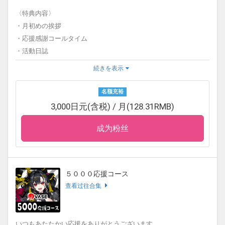
こちらのサービスでは、ファンティアでの商品の販売目的ではな
〈特典内容〉
く、あくまでお客様への気持ちの特典であり、タレントを支援す
・月初めの挨拶
る形となります。
・応援感謝コールタイム
・活動日誌
・メッセージオリジナル画像
続きを表示
・カレンダーオリジナル画像
・活動支援お礼ボイス
名额充裕
3,000日元(含税) / 月(128.31RMB)
〈月初めの挨拶について〉
毎月初めにタレントのご挨拶が更新されます。
成为粉丝
〈応援感謝コールタイムについて〉
毎月初めにYouTube配信でお名前をお呼びします。
〈活動日誌について〉
５０００応援コース
毎月１日に更新いたします。
查看过往合集
先月の活動の振り返りや面白かったエピソード、今月の目標な
ど、日誌や絵日記として見ることができます。
〈メッセージオリジナル画像について〉
いつもあたたかい応援をありがとうございます。