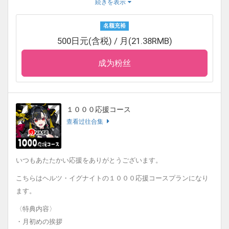
〈月初めの挨拶について〉
続きを表示
毎月初めにタレントのご挨拶が更新されます。
名额充裕
〈応援感謝コールタイムについて〉
500日元(含税) / 月(21.38RMB)
毎月初めにYouTube配信でお名前をお呼びします。
成为粉丝
〈活動日誌について〉
毎月１日に更新いたします。
先月の活動の振り返りや面白かったエピソード、今月の目標な
ど、日誌や絵日記として見ることができます。
１０００応援コース
〈ファンティアについて〉
查看过往合集
こちらのサービスでは、ファンティアでの商品の販売目的ではな
く、あくまでお客様への気持ちの特典であり、タレントを支援す
る形となります。
いつもあたたかい応援をありがとうございます。
こちらはヘルツ・イグナイトの１０００応援コースプランになり
ます。
〈特典内容〉
・月初めの挨拶