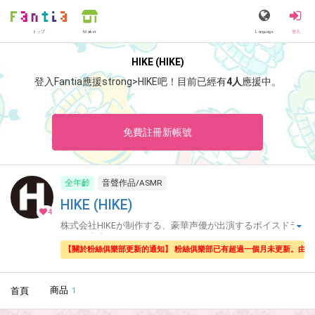
トップ
Language
登入
Market
HIKE (HIKE)
登入Fantia應援strong>HIKE吧！
目前已經有
4人
應援中。
免費註冊新帳號
全年齡
音聲作品/ASMR
HIKE (HIKE)
4
株式会社HIKEが制作する、豪華声優が出演するボイスドラ
マを発売中！
【關於粉絲俱樂部更新的通知】 粉絲俱樂部已有超過一個月未更新。由
商品
首頁
1