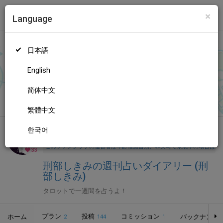
×
Language
トップ
Language
ログイン
Market
刑部しきみの週刊占いダイアリー (刑部しきみ)
日本語
ファンティアに登録して
刑部しきみさん
を応援しよう！
現在
33人
のファン
が応援しています。
刑部しきみさんのファンクラブ「
刑
もっと見る
English
部しきみ
」では、「
週報 8月3日～8月9日までの豫報
」などの
特別なコンテンツをお楽しみいただけます。
简体中文
無料新規登録
繁體中文
한국어
全年齢向け
占い
年齢確認書類・出演同意書類提出済
このファンクラブの運営者は年齢確認書類、非実写で未成年の場合は親
33
刑部しきみの週刊占いダイアリー (刑
部しきみ)
タロットで一週間を占うよ！
プラン
投稿
コミッション
ホーム
バックナンバ
2
144
1