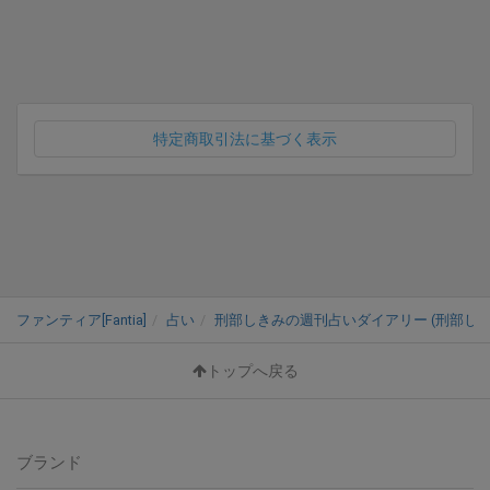
特定商取引法に基づく表示
ファンティア[Fantia]
占い
刑部しきみの週刊占いダイアリー (刑部しき
トップへ戻る
ブランド