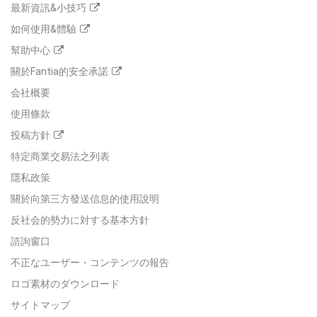
最新資訊&小技巧
如何使用&體驗
幫助中心
關於Fantia的安全承諾
会社概要
使用條款
投稿方針
特定商業交易法之列表
隱私政策
關於向第三方發送信息的使用說明
反社会的勢力に対する基本方針
諮詢窗口
不正なユーザー・コンテンツの報告
ロゴ素材のダウンロード
サイトマップ