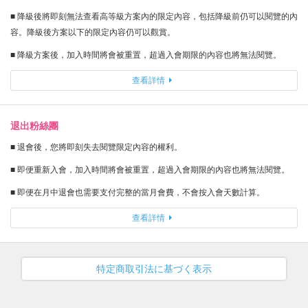
■ 降級後將即刻無法查看高等級方案內的限定內容，包括降級前仍可以閱覽的內
容。降級後方案以下的限定內容仍可以觀賞。
■ 降級方案後，加入時間將會被重置，超過入會期限的內容也將無法閱覽。
查看詳情
退出粉絲團
■ 退會後，您將即刻失去閱覽限定內容的權利。
■ 即便重新入會，加入時間將會被重置，超過入會期限的內容也將無法閱覽。
■ 即便在月中退會也需要支付完整的當月會費，不會按入會天數計算。
查看詳情
特定商取引法に基づく表示