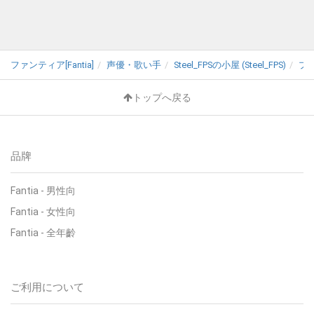
ファンティア[Fantia]
声優・歌い手
Steel_FPSの小屋 (Steel_FPS)
プ
トップへ戻る
品牌
Fantia - 男性向
Fantia - 女性向
Fantia - 全年齡
ご利用について