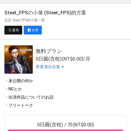
Steel_FPSの小屋 (Steel_FPS)
的方案
這是 Steel_FPS的方案一覽。
發布
分享
無料プラン
0日圓(含稅)(NT$0.00)/月
查看過往合集
・未公開の何か
・NGとか
・出演作品についてのお話
・フリートーク
0日圓(含稅) / 月(NT$0.00)