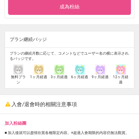
成為粉絲
プラン継続バッジ
プランの継続月数に応じて、コメントなどでユーザー名の横に表示され
るバッジです。
無料プラ
1ヶ月経過
3ヶ月経過
6ヶ月経過
9ヶ月経過
12ヶ月経
ン
過
入會/退會時的相關注意事項
加入粉絲團
■ 加入後就可以盡情欣賞各種限定內容。※超過入會期限的內容仍無法觀賞。