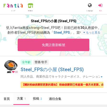
トップ
Language
登入
Market
Steel_FPSの小屋 (Steel_FPS)
登入Fantia應援strong>Steel_FPS吧！
目前已經有
30人
應援中。
創作者Steel_FPS的粉絲團為「
Steel_FPS
」、當中含有「
『影
もっと見る
廊』またの名を『シャドーコリドー 影の回廊』
」等非常獨特的
內容滿足您的視覺感官享受。
免費註冊新帳號
全年齡
聲優/歌手
Steel_FPSの小屋 (Steel_FPS)
30
同人作品、商業作品でキャラクターボイス、ナレーション
をしながら活動中🧢
【關於粉絲俱樂部更新的通知】 粉絲俱樂部已有超過一個月未更新。由
方案
投稿
首頁
過往合集
1
2