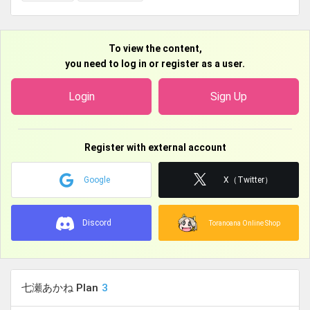
⚠️ファンティア限定でお写真投稿するので無断転載は禁止と
させていただきます。
ご理解ご協力の程よろしくお願いいたします。
To view the content,
you need to log in or register as a user.
Login
Sign Up
Register with external account
Google
X（Twitter）
Discord
Toranoana Online Shop
七瀬あかね Plan
3