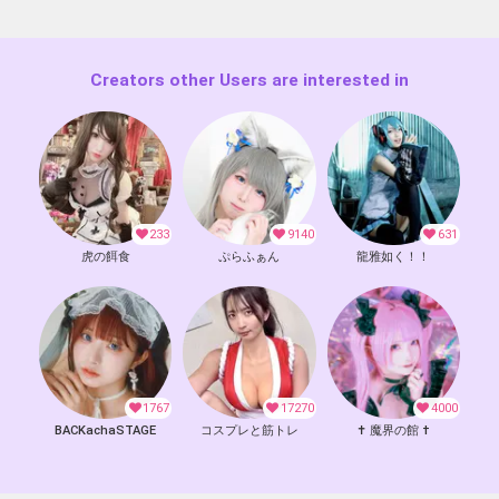
Creators other Users are interested in
233
9140
631
虎の餌食
ぷらふぁん
龍雅如く！！
1767
17270
4000
BACKachaSTAGE
コスプレと筋トレ
‪✝︎ 魔界の館 †