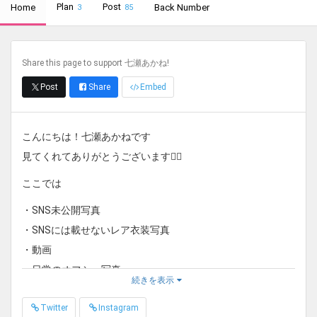
Plan
Post
Home
Back Number
3
85
Share this page to support 七瀬あかね!
Post
Share
Embed
こんにちは！七瀬あかねです
見てくれてありがとうございます❤️‍🔥
ここでは
・SNS未公開写真
・SNSには載せないレア衣装写真
・動画
・日常のオフショ写真
続きを表示
など載せていきます！💭
Twitter
Instagram