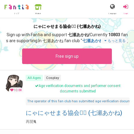
トップ
Language
Login
Market
にゃにゃせまる協会❤️‍🔥 (七瀬あかね)
Sign up with Fantia and support
七瀬あかね
!
Currently
10803
fan
s are supporting.
In 七瀬あかね fan club "
七瀬あかね
", you can enj
もっと見る
oy special content such as "
お久しぶり🥹💭
".
Free sign up
All Ages
Cosplay
Age verification documents and performer consent
10.8K
documents submitted
The operator of this fan club has submitted age verification document
にゃにゃせまる協会❤️‍🔥 (七瀬あかね)
再開🐈