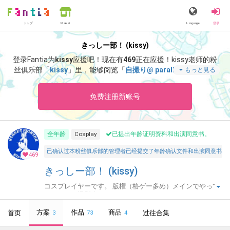
トップ
Language
登录
Market
きっしー部！ (kissy)
登录Fantia为
kissy
应援吧！
现在有
469
正在应援！
kissy老师的粉
丝俱乐部「
kissy
」里，能够阅览「
自撮り@ parallel撮影会💖
」
もっと見る
等特别内容。
免费注册新账号
全年龄
Cosplay
已提出年龄证明资料和出演同意书。
已确认过本粉丝俱乐部的管理者已经提交了年龄确认文件和出演同意书，并声明所有投稿者和参与者
469
きっしー部！ (kissy)
コスプレイヤーです。 版権（格ゲー多め）メインでやって
おります。撮影会モデルもやってます！
方案
作品
商品
首页
过往合集
3
73
4