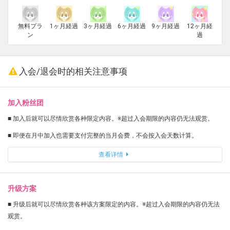
無料プラ
1ヶ月経過
3ヶ月経過
6ヶ月経過
9ヶ月経過
12ヶ月経
ン
過
入会/退会时的相关注意事项
加入粉丝团
■ 加入后就可以尽情欣赏各种限定内容。※超过入会期限的内容仍无法观赏。
■ 即便在月中加入也需要支付完整的当月会费，不会按入会天数计算。
查看详情
升级方案
■ 升级后就可以尽情欣赏各种该方案限定的内容。※超过入会期限的内容仍无法
观赏。