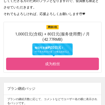
してくださる方のためのプランとなりますので、会員数も限定と
させていただきます。
それでもよろしければ、応援よろしくお願いします🥹💗
剩余2名
1,000日元(含税) + 80日元(服务使用费) / 月
(42.77RMB)
约33日元
每日可支援
！
※1个月为30天计算・小数点四舍五入
成为粉丝
プラン継続バッジ
プランの継続月数に応じて、コメントなどでユーザー名の横に表示され
るバッジです。