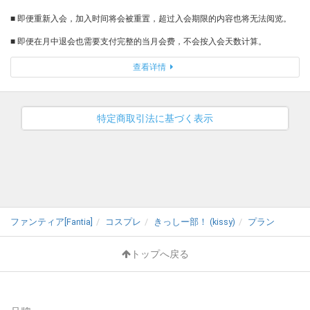
■ 即便重新入会，加入时间将会被重置，超过入会期限的内容也将无法阅览。
■ 即便在月中退会也需要支付完整的当月会费，不会按入会天数计算。
查看详情
特定商取引法に基づく表示
ファンティア[Fantia]
コスプレ
きっしー部！ (kissy)
プラン
トップへ戻る