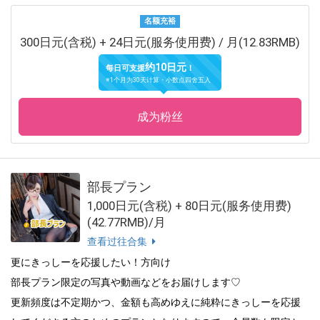
名额充裕
300日元(含税) + 24日元(服务使用费) / 月(12.83RMB)
约10日元
每日可支援
！
※1个月为30天计算・小数点四舍五入
成为粉丝
部長プラン
1,000日元(含税) + 80日元(服务使用费)
(42.77RMB)/月
查看过往合集
更にきっしーを応援したい！方向け
部長プラン限定の写真や動画などをお届けします♡
更新頻度は不定期かつ、金額も高めゆえに純粋にきっしーを応援