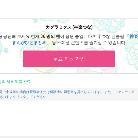
カグラミクス (神楽つな)
을 응원해 보세요.
현재
36 명의 팬
이 응원 중입니다.
神楽つな 팬클럽 「
神楽
まんがひとまとめ
」 등 스페셜 콘텐츠를 즐기실 수 있습니다.
무료 회원 가입
동의 서류 제출 완료
写で未成年の場合は親権者または保護者の同意書を提出しています。また、ファンティア
そのままクリックしてください。