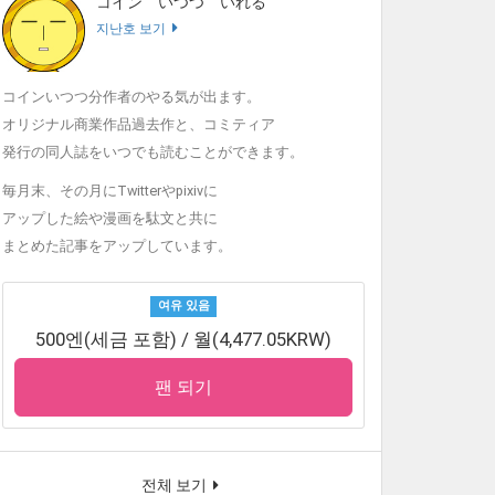
コイン いつつ いれる
지난호 보기
コインいつつ分作者のやる気が出ます。
オリジナル商業作品過去作と、コミティア
発行の同人誌をいつでも読むことができます。
毎月末、その月にTwitterやpixivに
アップした絵や漫画を駄文と共に
まとめた記事をアップしています。
여유 있음
500엔(세금 포함) / 월(4,477.05KRW)
팬 되기
전체 보기