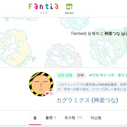
トップ
Market
Fantia에 등록하고
神楽つな 님
모든 연령
만화
연령 확인 서류・출연 
このファンクラブの運営者は年齢確認書類、非実
の「安全への取り組み」について詳しく知るには
36
カグラミクス (神楽つな)
플랜
포스팅
홈
지난호
3
175