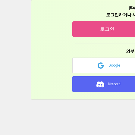
9/23 超かぐや姫！オンリー ツクヨミスクエア2 申
콘
10/18 超かぐや姫！オンリー 超ツクヨミ祭! 参加
로그인하거나 사
11/3 トリッカルオンリー もちょっとぷにっと
로그인
11/07 超かぐや姫！オンリー ツクヨミ物語 検討中
11/21 超かぐや姫！オンリー パンケーキ食べたい!
11/28 超かぐや姫！オンリー ヤオヨロー3 検討中
외부
12/12 ツクヨミスクエア関西 検討中
Google
12/29~31 冬コミ 参加予定
■2027年イベント参加予定
Discord
2/06 超かぐや姫！オンリー ヤオヨロー3 検討
3/22 超かぐや姫！オンリー ツクヨミスクエア
3/28 トリッカルオンリー エーリアスもちもち文
■新刊既刊いろいろ書店委託＆配信中です。
・メロンブックス
https://www.melonbooks.co.jp/ci
・DLsite
https://www.dlsite.com/home/circle/prof