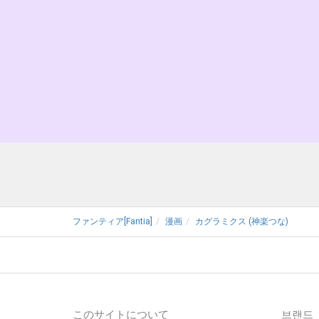
ファンティア[Fantia]
漫画
カグラミクス (神楽つな)
このサイトについて
브랜드