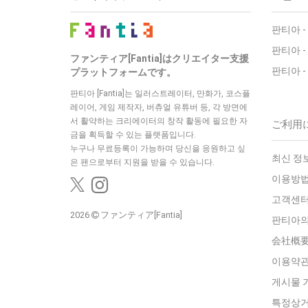
판티아 -
판티아 -
ファンティア[Fantia]はクリエイター支援
판티아 -
プラットフォームです。
판티아 [Fantia]는 일러스트레이터, 만화가, 코스플
레이어, 게임 제작자, 버츄얼 유튜버 등, 각 방면에
서 활약하는 크리에이터의 창작 활동에 필요한 자
ご利用
금을 획득할 수 있는 플랫폼입니다.
누구나 무료등록이 가능하며 당신을 응원하고 싶
최신 정보 
은 팬으로부터 지원을 받을 수 있습니다.
이용방법
고객센
2026
ファンティア[Fantia]
판티아의
会社概
이용약
게시물 
특정상거