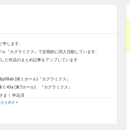
と申します。
クル『カグラミクス』で定期的に同人活動しています。
開した作品のまとめ記事をアップしています
南p08ab (南１ホール)『カグラミクス』
東Ｃ43a (東7ホール) 『カグラミクス』
さま！ 申込済
続きを表示
定
化祭２ 申込済