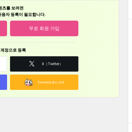
込済
텐츠를 보려면
予定
용자 등록이 필요합니다.
パラダイス２ 参加予定
무료 회원 가입
2皿目 検討中
 계정으로 등록
X（Twitter）
Toranoana 통신 판매
中
3 検討中
化祭３ 申込済
rcle/index.php?circle_id=11076
ile/=/maker_id/RG13237.html