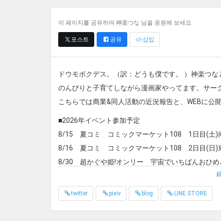
이 페이지를 공유하여 神楽つな 님을 응원해 보세요.
포스트
공유
삽입
ドウモボクデス。（訳：どうも僕です。 ）神楽つな
のんびりと子育てしながら漫画家やってます。サー
こちらでは商業&同人活動の近況報告と、WEBに公
■2026年イベント参加予定
8/15 夏コミ コミックマーケット108 1日目(土)
8/16 夏コミ コミックマーケット108 2日目(日)
8/30 超かぐや姫!オンリー 宇宙でいちばんおひめ
9/13 美少女パラダイス 申込済
twitter
pixiv
blog
LINE STORE
9/22 スーパーヒロインタイム２０２６秋 参加予
9/23 トリッカルオンリー エーリアスもちもち文