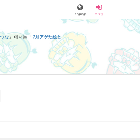
Language
로그인
つな
」 에서는 「
7月アゲた絵と