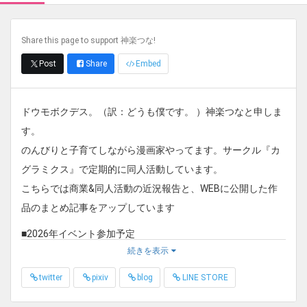
Share this page to support 神楽つな!
Post
Share
Embed
ドウモボクデス。（訳：どうも僕です。 ）神楽つなと申しま
す。
のんびりと子育てしながら漫画家やってます。サークル『カ
グラミクス』で定期的に同人活動しています。
こちらでは商業&同人活動の近況報告と、WEBに公開した作
品のまとめ記事をアップしています
■2026年イベント参加予定
続きを表示
8/15 夏コミ コミックマーケット108 1日目(土)南p08ab
(南１ホール)『カグラミクス』
twitter
pixiv
blog
LINE STORE
8/16 夏コミ コミックマーケット108 2日目(日)東Ｃ43a