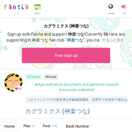
トップ
Language
Login
Market
カグラミクス (神楽つな)
Sign up with Fantia and support
神楽つな
!
Currently
36
fans are
supporting.
In 神楽つな fan club "
神楽つな
", you can enjoy specia
もっと見る
l content such as "
7月アゲた絵とまんがひとまとめ
".
Free sign up
All Ages
Manga
Age verification documents and performer consent
36
documents submitted
このファンクラブの運営者は年齢確認書類、非実写で未成年の場合は親
カグラミクス (神楽つな)
Plan
Post
Home
Back Number
3
175