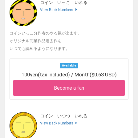
コイン いっこ いれる
・BOOTH
https://kaguramix.booth.pm/
View Back Numbers
■最近の商業誌仕事
隔月発売KADOKAWA『てれびげーむマガジン』『太鼓の達
人』4コマ漫画連載。
コインいっこ分作者のやる気が出ます。
KADOKAWA『別冊てれびげーむマガジンスペシャル』にて
オリジナル商業作品過去作を
いつでも読めるようになります。
『マインクラフト』４コマ連載
KADOKAWA『ぴこぷり』にて『マインクラフト』４コマ連載
Available
太鼓の達人４コマ単行本
https://www.amazon.co.jp/dp/B0
100yen(tax included) / Month($0.63 USD)
7ZJZQ14G/
2025年
Become a fan
1/22発売KADOKAWA『脳トレパズル マインクラフト まちが
いさがしクリエイティブ』イラスト担当
2/28発売講談社『キャラクタードリルシリーズ マインクラフ
コイン いつつ いれる
ト けいさん・ぬりえ ドリル 』表紙イラスト担当
View Back Numbers
3/26発売講談社『マインクラフト さがして! かぞえて! あそべ