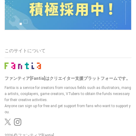
このサイトについて
ファンティア[Fantia]はクリエイター支援プラットフォームです。
Fantia is a service for creators from various fields such as illustrators, mang
a artists, cosplayers, game creators, VTubers to obtain the funds necessary
for their creative activities.
Anyone can sign up for free and get support from fans who want to support y
ou.
2026
ファンティア[Fantia]