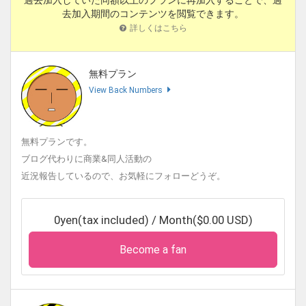
過去加入していた同額以上のプランに再加入することで、過
12/12 ツクヨミスクエア関西 検討中
去加入期間のコンテンツを閲覧できます。
詳しくはこちら
12/29~31 冬コミ 参加予定
■2027年イベント参加予定
無料プラン
2/06 超かぐや姫！オンリー ヤオヨロー3 検討中
View Back Numbers
3/22 超かぐや姫！オンリー ツクヨミスクエア3 検討
中
3/28 トリッカルオンリー エーリアスもちもち文化祭３
無料プランです。
申込済
ブログ代わりに商業&同人活動の
近況報告しているので、お気軽にフォローどうぞ。
■新刊既刊いろいろ書店委託＆配信中です。
・メロンブックス
https://www.melonbooks.co.jp/circle/inde
x.php?circle_id=11076
0yen(tax included) / Month($0.00 USD)
・DLsite
https://www.dlsite.com/home/circle/profile/=/ma
Become a fan
ker_id/RG13237.html
・FANZA
https://www.dmm.co.jp/dc/doujin/-/list/=/article=
maker/id=79915/