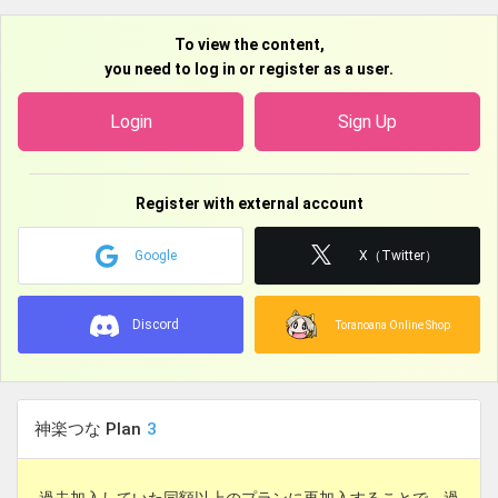
(東7ホール) 『カグラミクス』
8/30 超かぐや姫!オンリー 宇宙でいちばんおひめさま！ 申
To view the content,
込済
you need to log in or register as a user.
9/13 美少女パラダイス 申込済
Login
Sign Up
9/22 スーパーヒロインタイム２０２６秋 参加予定
9/23 トリッカルオンリー エーリアスもちもち文化祭２ 申
込済
Register with external account
9/23 超かぐや姫！オンリー ツクヨミスクエア2 申込済
Google
X（Twitter）
10/18 超かぐや姫！オンリー 超ツクヨミ祭! 参加予定
11/3 トリッカルオンリー もちょっとぷにっとパラダイス
Discord
Toranoana Online Shop
２ 参加予定
11/07 超かぐや姫！オンリー ツクヨミ物語 検討中
11/21 超かぐや姫！オンリー パンケーキ食べたい!2皿目 検
神楽つな Plan
3
討中
11/28 超かぐや姫！オンリー ヤオヨロー3 検討中