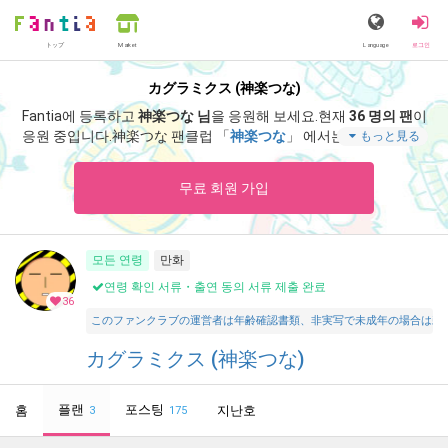
トップ
Language
로그인
Market
カグラミクス (神楽つな)
Fantia에 등록하고
神楽つな 님
을 응원해 보세요.
현재
36 명의 팬
이
응원 중입니다.
神楽つな 팬클럽 「
神楽つな
」 에서는 「
7月アゲた
もっと見る
絵とまんがひとまとめ
」 등 스페셜 콘텐츠를 즐기실 수 있습니다.
무료 회원 가입
모든 연령
만화
연령 확인 서류・출연 동의 서류 제출 완료
36
このファンクラブの運営者は年齢確認書類、非実写で未成年の場合は親
カグラミクス (神楽つな)
플랜
포스팅
홈
지난호
3
175