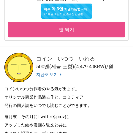
약 3엔
하루
지원가능합니다.
※ 1개월 30일 기준, 소수점 반올림
팬 되기
コイン いつつ いれる
500엔(세금 포함)(4,479.40KRW)/월
지난호 보기
コインいつつ分作者のやる気が出ます。
オリジナル商業作品過去作と、コミティア
発行の同人誌をいつでも読むことができます。
毎月末、その月にTwitterやpixivに
アップした絵や漫画を駄文と共に