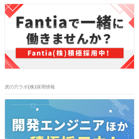
虎の穴ラボ(株)採用情報