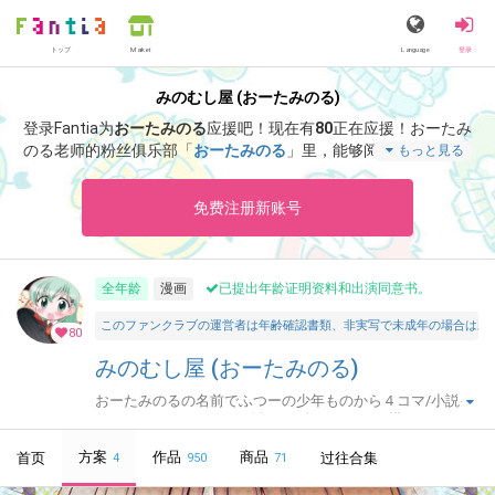
トップ
Language
登录
Market
みのむし屋 (おーたみのる)
登录Fantia为
おーたみのる
应援吧！
现在有
80
正在应援！
おーたみ
のる老师的粉丝俱乐部「
おーたみのる
」里，能够阅览「
ガルパン
もっと見る
キャラ誰が一番体操服が似合うか大会第２６話
」等特别内容。
免费注册新账号
全年龄
漫画
已提出年龄证明资料和出演同意书。
このファンクラブの運営者は年齢確認書類、非実写で未成年の場合は親
80
みのむし屋 (おーたみのる)
おーたみのるの名前でふつーの少年ものから４コマ/小説イ
ラスト/アンソロジーと節操なく色んなものを描いていま
す。サークルみのむし屋で同人活動してます。
方案
作品
商品
首页
过往合集
4
950
71