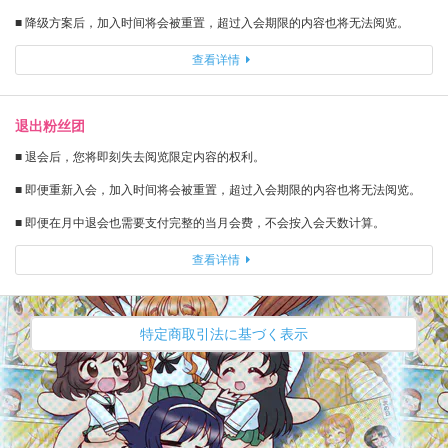
■ 降级方案后，加入时间将会被重置，超过入会期限的内容也将无法阅览。
查看详情
退出粉丝团
■ 退会后，您将即刻失去阅览限定内容的权利。
■ 即便重新入会，加入时间将会被重置，超过入会期限的内容也将无法阅览。
■ 即便在月中退会也需要支付完整的当月会费，不会按入会天数计算。
查看详情
特定商取引法に基づく表示