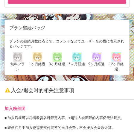
プラン継続バッジ
プランの継続月数に応じて、コメントなどでユーザー名の横に表示され
るバッジです。
無料プラ
1ヶ月経過
3ヶ月経過
6ヶ月経過
9ヶ月経過
12ヶ月経
ン
過
入会/退会时的相关注意事项
加入粉丝团
■ 加入后就可以尽情欣赏各种限定内容。※超过入会期限的内容仍无法观赏。
■ 即便在月中加入也需要支付完整的当月会费，不会按入会天数计算。