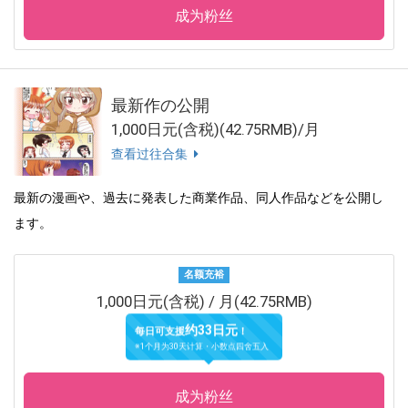
成为粉丝
最新作の公開
1,000日元(含税)(42.75RMB)/月
查看过往合集
最新の漫画や、過去に発表した商業作品、同人作品などを公開し
ます。
名额充裕
1,000日元(含税) / 月(42.75RMB)
约33日元
每日可支援
！
※1个月为30天计算・小数点四舍五入
成为粉丝