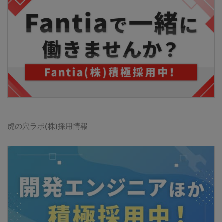
虎の穴ラボ(株)採用情報