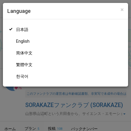
×
Language
トップ
Language
ログイン
Market
SORAKAZEファンクラブ (SORAKAZE)
日本語
ファンティアに登録して
SORAKAZEさん
を応援しよう！
現在
76
人のファン
が応援しています。
SORAKAZEさんのファンクラブ
もっと見る
English
「
SORAKAZE
」では、「
【TOKI＊SORA開発室】1章11話「――
これが、世界の終わりだよ」前半
」などの特別なコンテンツをお
简体中文
無料新規登録
楽しみいただけます。
繁體中文
한국어
全年齢向け
ゲーム制作
年齢確認書類・出演同意書類提出済
76
このファンクラブの運営者は年齢確認書類、非実写で未成年の場合は親
SORAKAZEファンクラブ (SORAKAZE)
山形県山辺町という片田舎から、サイエンス・エモーショ
ンノベル「TOKI＊SORA」制作中。
プラン
投稿
ホーム
バックナンバー
5
108