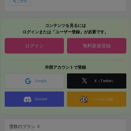
ご寄付
「Activity-Relay」
コンテンツを見るには
ログインまたは「ユーザー登録」が必要です。
ログイン
無料新規登録
外部アカウントで登録
Google
X（Twitter）
Discord
とらのあな通販
雪餅のプラン
4