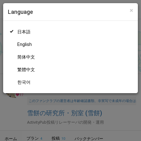
×
Language
トップ
Language
ログイン
Market
雪餅の研究所・別室 (雪餅)
日本語
ファンティアに登録して
雪餅さん
を応援しよう！
現在
17人のファ
ン
が応援しています。
雪餅さんのファンクラブ「
雪餅
」では、
もっと見る
English
「
本年もご支援いただきありがとうございました！
」などの特別
なコンテンツをお楽しみいただけます。
简体中文
無料新規登録
繁體中文
한국어
全年齢向け
プログラム
年齢確認書類・出演同意書類提出済
17
このファンクラブの運営者は年齢確認書類、非実写で未成年の場合は親
雪餅の研究所・別室 (雪餅)
ActivityPub投稿リレーサーバの開発・運用
プラン
投稿
ホーム
バックナンバー
4
10