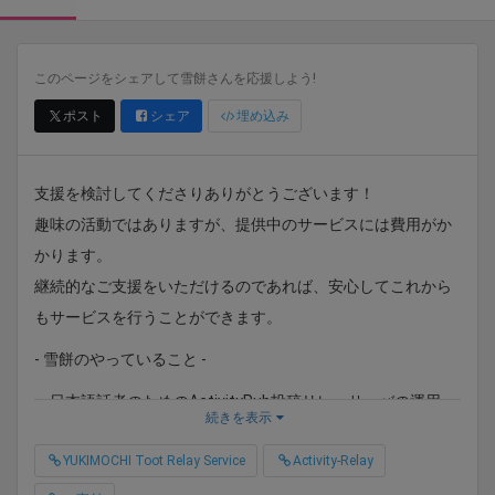
このページをシェアして雪餅さんを応援しよう!
ポスト
シェア
埋め込み
支援を検討してくださりありがとうございます！
趣味の活動ではありますが、提供中のサービスには費用がか
かります。
継続的なご支援をいただけるのであれば、安心してこれから
もサービスを行うことができます。
- 雪餅のやっていること -
・日本語話者のためのActivityPub投稿リレーサーバの運用
続きを表示
「YUKIMOCHI Toot Relay Service」
YUKIMOCHI Toot Relay Service
Activity-Relay
・ActivityPub投稿リレーサーバの開発