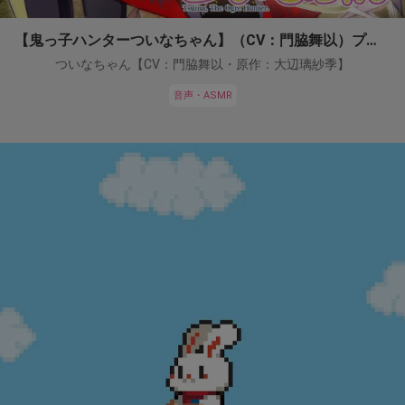
【鬼っ子ハンターついなちゃん】（CV：門脇舞以）プロジェクト！
ついなちゃん【CV：門脇舞以・原作：大辺璃紗季】
音声・ASMR