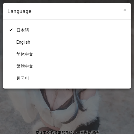
×
Language
ログイン
新規登録
18+
日本語
English
简体中文
繁體中文
한국어