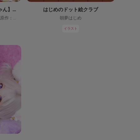
【鬼っ子ハンターついなちゃん】（CV：門脇舞以）プロジェクト！
はじめのドット絵クラブ
ついなちゃん【CV：門脇舞以・原作：大辺璃紗季】
朝夢はじめ
イラスト