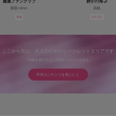
麗麗ファンクラブ
静かの海🌙
麗麗-reirei-
凪帆
音楽
コスプレ
ここから先は、大人のためのシークレットエリアです
18歳未満の方はご利用いただけません
R18コンテンツを見にいく